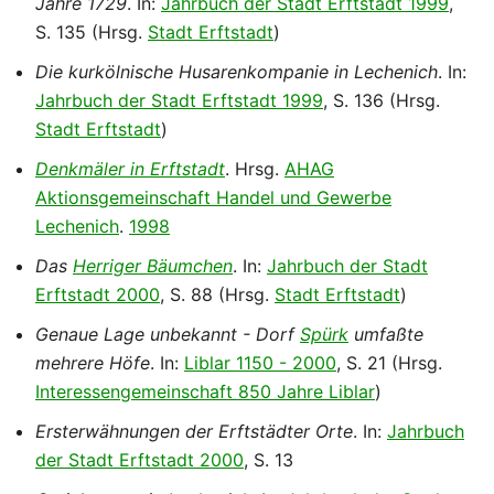
Jahre 1729
. In:
Jahrbuch der Stadt Erftstadt 1999
,
S. 135 (Hrsg.
Stadt Erftstadt
)
Die kurkölnische Husarenkompanie in Lechenich
. In:
Jahrbuch der Stadt Erftstadt 1999
, S. 136 (Hrsg.
Stadt Erftstadt
)
Denkmäler in Erftstadt
. Hrsg.
AHAG
Aktionsgemeinschaft Handel und Gewerbe
Lechenich
.
1998
Das
Herriger Bäumchen
. In:
Jahrbuch der Stadt
Erftstadt 2000
, S. 88 (Hrsg.
Stadt Erftstadt
)
Genaue Lage unbekannt - Dorf
Spürk
umfaßte
mehrere Höfe
. In:
Liblar 1150 - 2000
, S. 21 (Hrsg.
Interessengemeinschaft 850 Jahre Liblar
)
Ersterwähnungen der Erftstädter Orte
. In:
Jahrbuch
der Stadt Erftstadt 2000
, S. 13