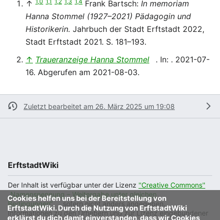
1,0
1,1
1,2
1,3
1,4
↑
Frank Bartsch:
In memoriam
Hanna Stommel (1927–2021) Pädagogin und
Historikerin.
Jahrbuch der Stadt Erftstadt 2022,
Stadt Erftstadt 2021. S. 181–193.
↑
Traueranzeige Hanna Stommel
. In: . 2021-07-
16. Abgerufen am 2021-08-03.
Zuletzt bearbeitet am 26. März 2025 um 19:08
ErftstadtWiki
Der Inhalt ist verfügbar unter der Lizenz
''Creative Commons''
„Namensnennung – Weitergabe unter gleichen
Cookies helfen uns bei der Bereitstellung von
Bedingungen“
, sofern nicht anders angegeben.
ErftstadtWiki. Durch die Nutzung von ErftstadtWiki
Informationen zu den Urhebern und zur Lizenz eingebundener
erklärst du dich damit einverstanden, dass wir Cookies