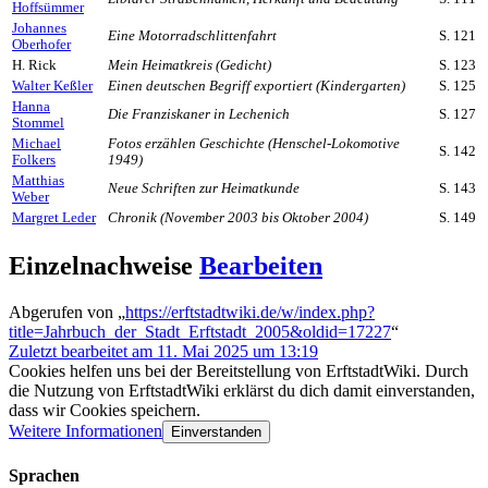
Hoffsümmer
Johannes
Eine Motorradschlittenfahrt
S. 121
Oberhofer
H. Rick
Mein Heimatkreis (Gedicht)
S. 123
Walter Keßler
Einen deutschen Begriff exportiert (Kindergarten)
S. 125
Hanna
Die Franziskaner in Lechenich
S. 127
Stommel
Michael
Fotos erzählen Geschichte (Henschel-Lokomotive
S. 142
Folkers
1949)
Matthias
Neue Schriften zur Heimatkunde
S. 143
Weber
Margret Leder
Chronik (November 2003 bis Oktober 2004)
S. 149
Einzelnachweise
Bearbeiten
Abgerufen von „
https://erftstadtwiki.de/w/index.php?
title=Jahrbuch_der_Stadt_Erftstadt_2005&oldid=17227
“
Zuletzt bearbeitet am 11. Mai 2025 um 13:19
Cookies helfen uns bei der Bereitstellung von ErftstadtWiki. Durch
die Nutzung von ErftstadtWiki erklärst du dich damit einverstanden,
dass wir Cookies speichern.
Weitere Informationen
Einverstanden
Sprachen