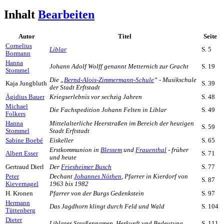
Inhalt
Bearbeiten
Autor
Titel
Seite
Cornelius
Liblar
S. 5
Bormann
Hanna
Johann Adolf Wolff genannt Metternich zur Gracht
S. 19
Stommel
Die „
Bernd-Alois-Zimmermann-Schule
“ - Musikschule
Kaja Jungbluth
S. 39
der Stadt Erftstadt
Ägidius Bauer
Kriegserlebnis vor sechzig Jahren
S. 48
Michael
Die Fachspedition Johann Felten in Liblar
S. 49
Folkers
Hanna
Mittelalterliche Heerstraßen im Bereich der heutigen
S. 59
Stommel
Stadt Erftstadt
Sabine Boebé
Eiskeller
S. 65
Erstkommunion in
Blessem
und
Frauenthal
- früher
Albert Esser
S. 71
und heute
Gertraud Dierl
Der
Friesheimer Busch
S. 77
Peter
Dechant
Johannes Nöthen
, Pfarrer in Kierdorf von
S. 87
Kievernagel
1963 bis 1982
H. Kronen
Pfarrer von der Burgs Gedenkstein
S. 97
Hermann
Das Jagdhorn klingt durch Feld und Wald
S. 104
Tüttenberg
Dieter
Liblarer Straßennamen, Herkunft und Bedeutung
S. 111