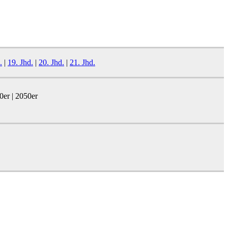
.
|
19. Jhd.
|
20. Jhd.
|
21. Jhd.
0er | 2050er