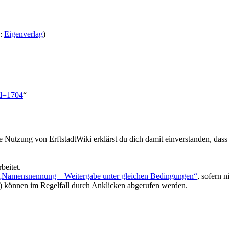
:
Eigenverlag
)
id=1704
“
ie Nutzung von ErftstadtWiki erklärst du dich damit einverstanden, dass
beitet.
 „Namensnennung – Weitergabe unter gleichen Bedingungen“
, sofern 
) können im Regelfall durch Anklicken abgerufen werden.