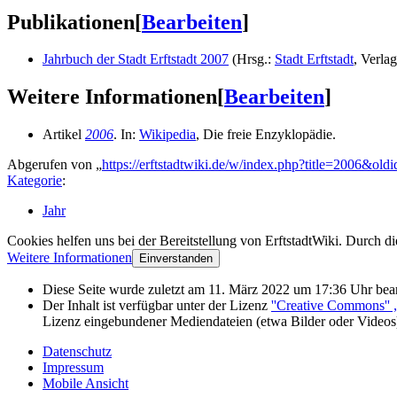
Publikationen
[
Bearbeiten
]
Jahrbuch der Stadt Erftstadt 2007
(
Hrsg.
:
Stadt Erftstadt
,
Verlag
Weitere Informationen
[
Bearbeiten
]
Artikel
2006
. In:
Wikipedia
, Die freie Enzyklopädie.
Abgerufen von „
https://erftstadtwiki.de/w/index.php?title=2006&old
Kategorie
:
Jahr
Cookies helfen uns bei der Bereitstellung von ErftstadtWiki. Durch d
Weitere Informationen
Einverstanden
Diese Seite wurde zuletzt am 11. März 2022 um 17:36 Uhr bear
Der Inhalt ist verfügbar unter der Lizenz
''Creative Commons''
Lizenz eingebundener Mediendateien (etwa Bilder oder Videos
Datenschutz
Impressum
Mobile Ansicht