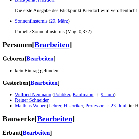
Die erste Ausgabe des Blickpunkt Kierdorf wird veröffentlicht
Sonnenfinsternis
(
29. März
)
Partielle Sonnenfinsternis (Mag. 0,372)
Personen
[
Bearbeiten
]
Geboren
[
Bearbeiten
]
kein Eintrag gefunden
Gestorben
[
Bearbeiten
]
Wilfried Neumann
(
Politiker
,
Kaufmann
,
†
:
9. Juni
)
Reiner Schneider
Matthias Weber
(
Lehrer
,
Historiker
,
Professor
,
†
:
23. Juni
,
in
:
H
Bauwerke
[
Bearbeiten
]
Erbaut
[
Bearbeiten
]