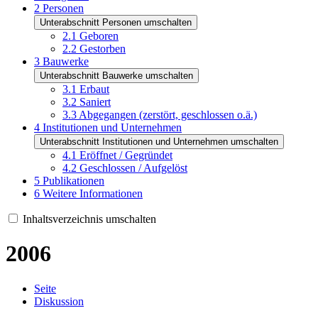
2
Personen
Unterabschnitt Personen umschalten
2.1
Geboren
2.2
Gestorben
3
Bauwerke
Unterabschnitt Bauwerke umschalten
3.1
Erbaut
3.2
Saniert
3.3
Abgegangen (zerstört, geschlossen o.ä.)
4
Institutionen und Unternehmen
Unterabschnitt Institutionen und Unternehmen umschalten
4.1
Eröffnet / Gegründet
4.2
Geschlossen / Aufgelöst
5
Publikationen
6
Weitere Informationen
Inhaltsverzeichnis umschalten
2006
Seite
Diskussion