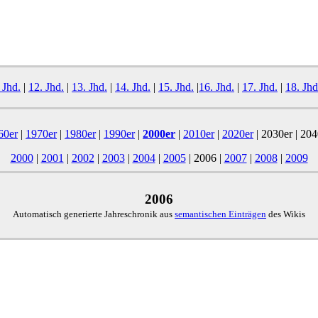
 Jhd.
|
12. Jhd.
|
13. Jhd.
|
14. Jhd.
|
15. Jhd.
|
16. Jhd.
|
17. Jhd.
|
18. Jhd
60er
|
1970er
|
1980er
|
1990er
|
2000er
|
2010er
|
2020er
| 2030er | 204
2000
|
2001
|
2002
|
2003
|
2004
|
2005
|
2006
|
2007
|
2008
|
2009
2006
Automatisch generierte Jahreschronik aus
semantischen Einträgen
des Wikis