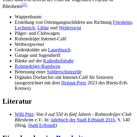
[
2
]
Bliesheim
:
Wappenbaum
Erstellung von Orteingangsschildern aus Richtung
Friesheim
,
Lechenich
,
Liblar
und
Weilerswist
Pilger- und Clubwagen
Rohmedräjer Internet-Café
Weltwegweiser
Gedenkstätte am
Lauerbusch
Garage und Jugendtreff
Bänke auf der
Kallenhofstraße
Rohmedräjer-Rundweg
Betreuung einer
Splitterschutzzelle
Digitales Dorfarchiv mit Internet-Café für Senioren
(ausgezeichnet mit dem
Heimat-Preis
2023 des Rhein-Erft-
Kreises)
Literatur
Willi Pütz
:
Von 0 auf 550 in fünf Jahren -
Rohmedräjer-Club
Bliesheim e.V.
. In:
Jahrbuch der Stadt Erftstadt 2016
, S. 140
(Hrsg.
Stadt Erftstadt
)