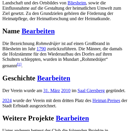
Landschaft und des Ortsbildes von
Bliesheim
, sowie die
Einflussnahme auf die Gestaltung der heimatlichen Umwelt zum
Ziel gesetzt. Zu den Grundzielen gehören die Förderung der
Heimatpflege, der Heimatforschung und der Heimatkunde.
Name
Bearbeiten
Die Bezeichnung
Rohmedräjer
ist auf einen Großbrand in
Bliesheim im Jahr
1790
zurückzuführen. Die Männer, die damals
die Holzstämme für den Wiederaufbau des Dorfes auf ihren
Schultern schleppten, wurden in Mundart „Rohmedräjer“
[
1
]
genannt
.
Geschichte
Bearbeiten
Der Verein wurde am
31. März
2010
im
Saal Giersberg
gegründet.
2024
wurde der Verein mit dem dritten Platz des
Heimat-Preises
der
Stadt Erftstadt ausgezeichnet.
Weitere Projekte
Bearbeiten
Unter anderem betreut der Club die folgenden Projekte in