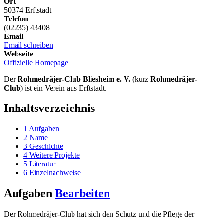
Ort
50374 Erftstadt
Telefon
(02235) 43408
Email
Email schreiben
Webseite
Offizielle Homepage
Der
Rohmedräjer-Club Bliesheim e. V.
(kurz
Rohmedräjer-
Club
) ist ein Verein aus Erftstadt.
Inhaltsverzeichnis
1
Aufgaben
2
Name
3
Geschichte
4
Weitere Projekte
5
Literatur
6
Einzelnachweise
Aufgaben
Bearbeiten
Der Rohmedräjer-Club hat sich den Schutz und die Pflege der