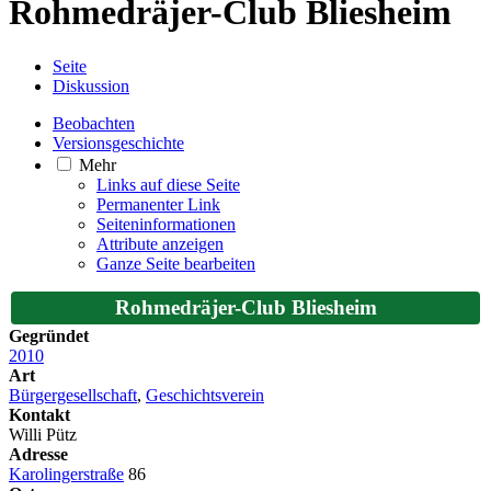
Rohmedräjer-Club Bliesheim
Seite
Diskussion
Beobachten
Versionsgeschichte
Mehr
Links auf diese Seite
Permanenter Link
Seiten­­informationen
Attribute anzeigen
Ganze Seite bearbeiten
Rohmedräjer-Club Bliesheim
Gegründet
2010
Art
Bürgergesellschaft
,
Geschichtsverein
Kontakt
Willi Pütz
Adresse
Karolingerstraße
86