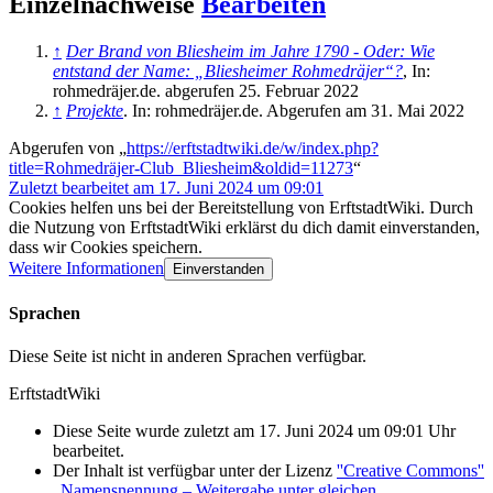
Einzelnachweise
Bearbeiten
↑
Der Brand von Bliesheim im Jahre 1790 - Oder: Wie
entstand der Name: „Bliesheimer Rohmedräjer“?
, In:
rohmedräjer.de. abgerufen 25. Februar 2022
↑
Projekte
. In: rohmedräjer.de. Abgerufen am 31. Mai 2022
Abgerufen von „
https://erftstadtwiki.de/w/index.php?
title=Rohmedräjer-Club_Bliesheim&oldid=11273
“
Zuletzt bearbeitet am 17. Juni 2024 um 09:01
Cookies helfen uns bei der Bereitstellung von ErftstadtWiki. Durch
die Nutzung von ErftstadtWiki erklärst du dich damit einverstanden,
dass wir Cookies speichern.
Weitere Informationen
Einverstanden
Sprachen
Diese Seite ist nicht in anderen Sprachen verfügbar.
ErftstadtWiki
Diese Seite wurde zuletzt am 17. Juni 2024 um 09:01 Uhr
bearbeitet.
Der Inhalt ist verfügbar unter der Lizenz
''Creative Commons''
„Namensnennung – Weitergabe unter gleichen