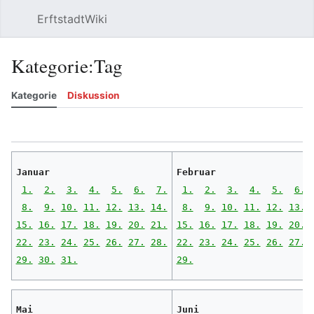
ErftstadtWiki
Suchen
Be
Kategorie
:
Tag
Kategorie
Diskussion
Beobachten
Versionsgeschichte
Bearbeiten
Meh
Januar
Februar
1.
2.
3.
4.
5.
6.
7.
1.
2.
3.
4.
5.
6.
8.
9.
10.
11.
12.
13.
14.
8.
9.
10.
11.
12.
13.
15.
16.
17.
18.
19.
20.
21.
15.
16.
17.
18.
19.
20.
22.
23.
24.
25.
26.
27.
28.
22.
23.
24.
25.
26.
27.
29.
30.
31.
29.
Mai
Juni