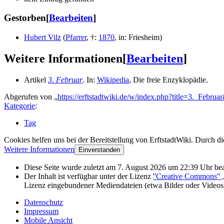
Gestorben
[
Bearbeiten
]
Hubert Vilz
(
Pfarrer
,
†
:
1870
,
in
:
Friesheim
)
Weitere Informationen
[
Bearbeiten
]
Artikel
3. Februar
. In:
Wikipedia
, Die freie Enzyklopädie.
Abgerufen von „
https://erftstadtwiki.de/w/index.php?title=3._Febru
Kategorie
:
Tag
Cookies helfen uns bei der Bereitstellung von ErftstadtWiki. Durch d
Weitere Informationen
Einverstanden
Diese Seite wurde zuletzt am 7. August 2026 um 22:39 Uhr bea
Der Inhalt ist verfügbar unter der Lizenz
''Creative Commons''
Lizenz eingebundener Mediendateien (etwa Bilder oder Videos
Datenschutz
Impressum
Mobile Ansicht