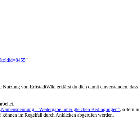
ar&oldid=8455
“
ie Nutzung von ErftstadtWiki erklärst du dich damit einverstanden, dass
rbeitet.
 „Namensnennung – Weitergabe unter gleichen Bedingungen“
, sofern 
) können im Regelfall durch Anklicken abgerufen werden.