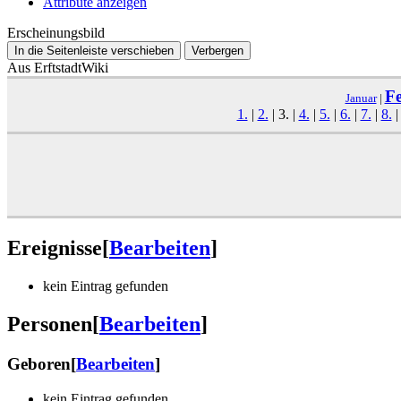
Attribute anzeigen
Erscheinungsbild
In die Seitenleiste verschieben
Verbergen
Aus ErftstadtWiki
F
Januar
|
1.
|
2.
|
3.
|
4.
|
5.
|
6.
|
7.
|
8.
Ereignisse
[
Bearbeiten
]
kein Eintrag gefunden
Personen
[
Bearbeiten
]
Geboren
[
Bearbeiten
]
kein Eintrag gefunden