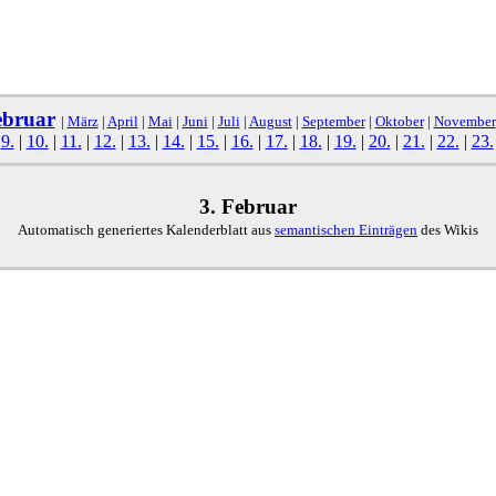
ebruar
|
März
|
April
|
Mai
|
Juni
|
Juli
|
August
|
September
|
Oktober
|
November
|
9.
|
10.
|
11.
|
12.
|
13.
|
14.
|
15.
|
16.
|
17.
|
18.
|
19.
|
20.
|
21.
|
22.
|
23.
3. Februar
Automatisch generiertes Kalenderblatt aus
semantischen Einträgen
des Wikis