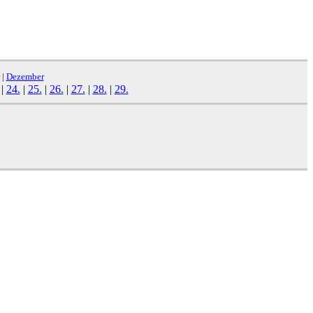
|
Dezember
|
24.
|
25.
|
26.
|
27.
|
28.
|
29.