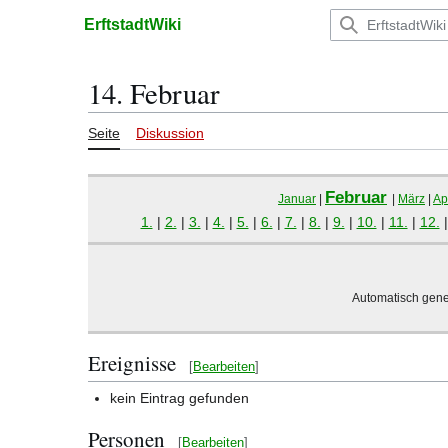
Zum
ErftstadtWiki
Inhalt
Hauptmenü
springen
14. Februar
Seite
Diskussion
Februar
Januar
|
|
März
|
Apr
1.
|
2.
|
3.
|
4.
|
5.
|
6.
|
7.
|
8.
|
9.
|
10.
|
11.
|
12.
Automatisch gene
Ereignisse
[
Bearbeiten
]
kein Eintrag gefunden
Personen
[
Bearbeiten
]