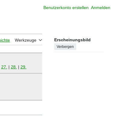
Benutzerkonto erstellen
Anmelden
Meine W
Erscheinungsbild
ichte
Werkzeuge
Verbergen
|
27.
|
28.
|
29.