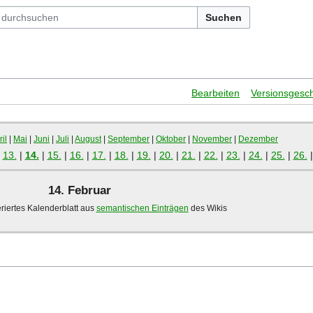
Suchen
Bearbeiten
Versionsgesch
il
|
Mai
|
Juni
|
Juli
|
August
|
September
|
Oktober
|
November
|
Dezember
|
13.
|
14.
|
15.
|
16.
|
17.
|
18.
|
19.
|
20.
|
21.
|
22.
|
23.
|
24.
|
25.
|
26.
14. Februar
riertes Kalenderblatt aus
semantischen Einträgen
des Wikis