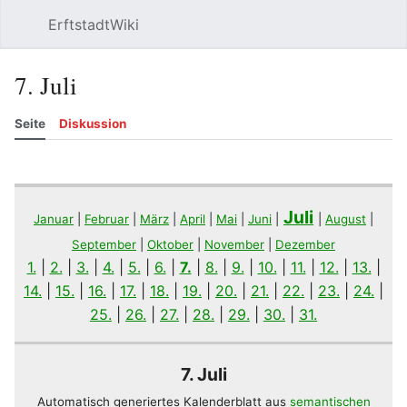
ErftstadtWiki
Suchen
Be
7. Juli
Seite
Diskussion
Beobachten
Versionsgeschichte
Bearbeiten
Meh
Juli
Januar
|
Februar
|
März
|
April
|
Mai
|
Juni
|
|
August
|
September
|
Oktober
|
November
|
Dezember
1.
|
2.
|
3.
|
4.
|
5.
|
6.
|
7.
|
8.
|
9.
|
10.
|
11.
|
12.
|
13.
|
14.
|
15.
|
16.
|
17.
|
18.
|
19.
|
20.
|
21.
|
22.
|
23.
|
24.
|
25.
|
26.
|
27.
|
28.
|
29.
|
30.
|
31.
7. Juli
Automatisch generiertes Kalenderblatt aus
semantischen