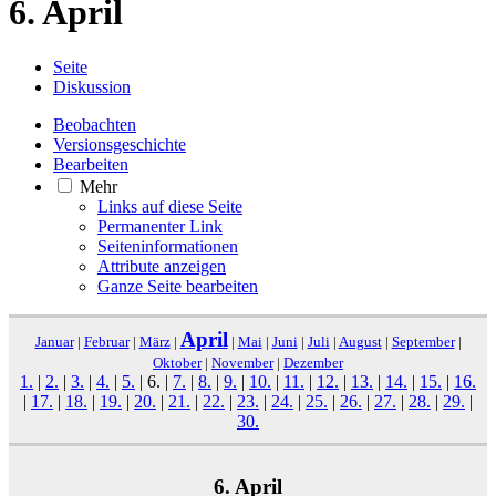
6. April
Seite
Diskussion
Beobachten
Versionsgeschichte
Bearbeiten
Mehr
Links auf diese Seite
Permanenter Link
Seiten­­informationen
Attribute anzeigen
Ganze Seite bearbeiten
April
Januar
|
Februar
|
März
|
|
Mai
|
Juni
|
Juli
|
August
|
September
|
Oktober
|
November
|
Dezember
1.
|
2.
|
3.
|
4.
|
5.
|
6.
|
7.
|
8.
|
9.
|
10.
|
11.
|
12.
|
13.
|
14.
|
15.
|
16.
|
17.
|
18.
|
19.
|
20.
|
21.
|
22.
|
23.
|
24.
|
25.
|
26.
|
27.
|
28.
|
29.
|
30.
6. April