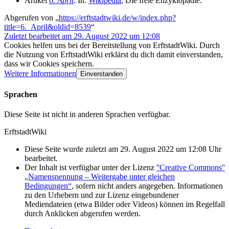
Artikel
6. April
. In:
Wikipedia
, Die freie Enzyklopädie.
Abgerufen von „
https://erftstadtwiki.de/w/index.php?
title=6._April&oldid=8539
“
Zuletzt bearbeitet am 29. August 2022 um 12:08
Cookies helfen uns bei der Bereitstellung von ErftstadtWiki. Durch
die Nutzung von ErftstadtWiki erklärst du dich damit einverstanden,
dass wir Cookies speichern.
Weitere Informationen
Einverstanden
Sprachen
Diese Seite ist nicht in anderen Sprachen verfügbar.
ErftstadtWiki
Diese Seite wurde zuletzt am 29. August 2022 um 12:08 Uhr
bearbeitet.
Der Inhalt ist verfügbar unter der Lizenz
''Creative Commons''
„Namensnennung – Weitergabe unter gleichen
Bedingungen“
, sofern nicht anders angegeben. Informationen
zu den Urhebern und zur Lizenz eingebundener
Mediendateien (etwa Bilder oder Videos) können im Regelfall
durch Anklicken abgerufen werden.