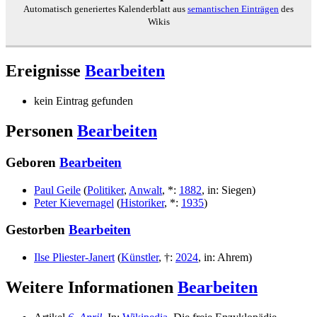
Automatisch generiertes Kalenderblatt aus
semantischen Einträgen
des
Wikis
Ereignisse
Bearbeiten
kein Eintrag gefunden
Personen
Bearbeiten
Geboren
Bearbeiten
Paul Geile
(
Politiker
,
Anwalt
,
*
:
1882
,
in
:
Siegen
)
Peter Kievernagel
(
Historiker
,
*
:
1935
)
Gestorben
Bearbeiten
Ilse Pliester-Janert
(
Künstler
,
†
:
2024
,
in
:
Ahrem
)
Weitere Informationen
Bearbeiten