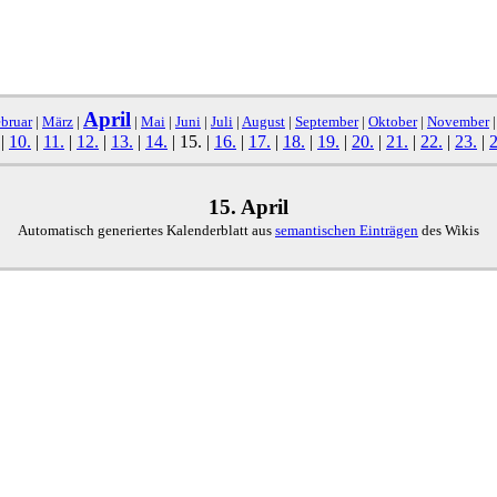
April
bruar
|
März
|
|
Mai
|
Juni
|
Juli
|
August
|
September
|
Oktober
|
November
|
10.
|
11.
|
12.
|
13.
|
14.
|
15.
|
16.
|
17.
|
18.
|
19.
|
20.
|
21.
|
22.
|
23.
|
2
15. April
Automatisch generiertes Kalenderblatt aus
semantischen Einträgen
des Wikis