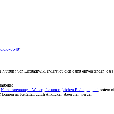
l&oldid=8548
“
ie Nutzung von ErftstadtWiki erklärst du dich damit einverstanden, dass
arbeitet.
 „Namensnennung – Weitergabe unter gleichen Bedingungen“
, sofern 
) können im Regelfall durch Anklicken abgerufen werden.