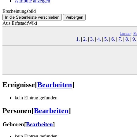
Attribute anzeigen
Erscheinungsbild
In die Seitenleiste verschieben
Verbergen
Aus ErftstadtWiki
Januar
|
Fe
1.
|
2.
|
3.
|
4.
|
5.
|
6.
|
7.
|
8.
|
9.
Ereignisse
[
Bearbeiten
]
kein Eintrag gefunden
Personen
[
Bearbeiten
]
Geboren
[
Bearbeiten
]
kein Eintrag gefunden