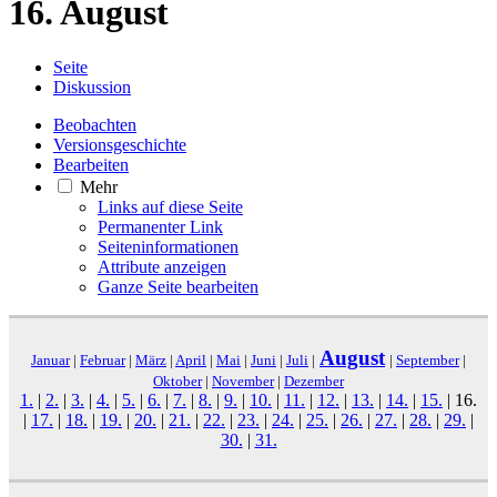
16. August
Seite
Diskussion
Beobachten
Versionsgeschichte
Bearbeiten
Mehr
Links auf diese Seite
Permanenter Link
Seiten­­informationen
Attribute anzeigen
Ganze Seite bearbeiten
August
Januar
|
Februar
|
März
|
April
|
Mai
|
Juni
|
Juli
|
|
September
|
Oktober
|
November
|
Dezember
1.
|
2.
|
3.
|
4.
|
5.
|
6.
|
7.
|
8.
|
9.
|
10.
|
11.
|
12.
|
13.
|
14.
|
15.
|
16.
|
17.
|
18.
|
19.
|
20.
|
21.
|
22.
|
23.
|
24.
|
25.
|
26.
|
27.
|
28.
|
29.
|
30.
|
31.