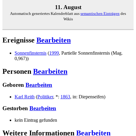
11. August
Automatisch generiertes Kalenderblatt aus
semantischen Einträgen
des
Wikis
Ereignisse
Bearbeiten
Sonnenfinsternis
(
1999
,
Partielle Sonnenfinsternis (Mag.
0,967)
)
Personen
Bearbeiten
Geboren
Bearbeiten
Karl Reith
(
Politiker
,
*
:
1863
,
in
:
Diepenseifen
)
Gestorben
Bearbeiten
kein Eintrag gefunden
Weitere Informationen
Bearbeiten