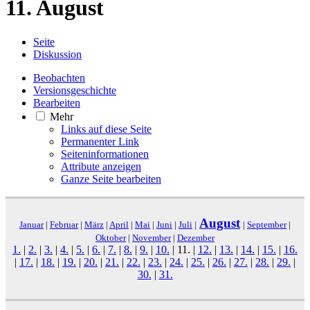
11. August
Seite
Diskussion
Beobachten
Versionsgeschichte
Bearbeiten
Mehr
Links auf diese Seite
Permanenter Link
Seiten­­informationen
Attribute anzeigen
Ganze Seite bearbeiten
August
Januar
|
Februar
|
März
|
April
|
Mai
|
Juni
|
Juli
|
|
September
|
Oktober
|
November
|
Dezember
1.
|
2.
|
3.
|
4.
|
5.
|
6.
|
7.
|
8.
|
9.
|
10.
|
11.
|
12.
|
13.
|
14.
|
15.
|
16.
|
17.
|
18.
|
19.
|
20.
|
21.
|
22.
|
23.
|
24.
|
25.
|
26.
|
27.
|
28.
|
29.
|
30.
|
31.