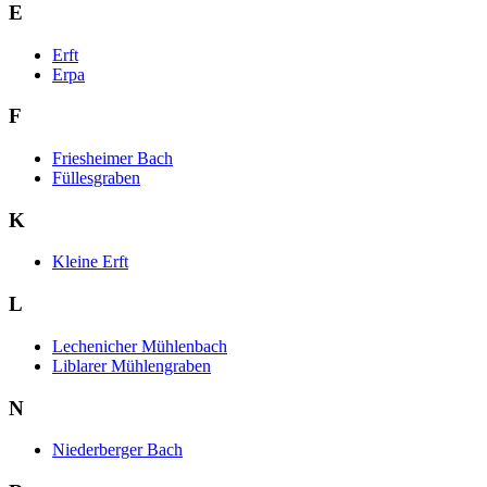
E
Erft
Erpa
F
Friesheimer Bach
Füllesgraben
K
Kleine Erft
L
Lechenicher Mühlenbach
Liblarer Mühlengraben
N
Niederberger Bach