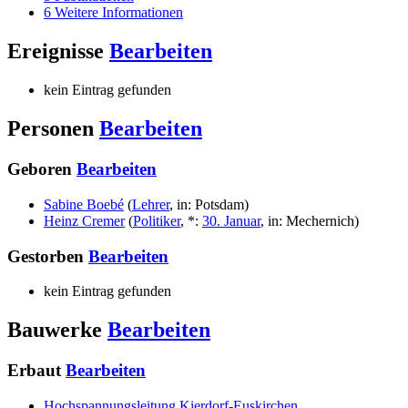
6
Weitere Informationen
Ereignisse
Bearbeiten
kein Eintrag gefunden
Personen
Bearbeiten
Geboren
Bearbeiten
Sabine Boebé
(
Lehrer
,
in
:
Potsdam
)
Heinz Cremer
(
Politiker
,
*
:
30. Januar
,
in
:
Mechernich
)
Gestorben
Bearbeiten
kein Eintrag gefunden
Bauwerke
Bearbeiten
Erbaut
Bearbeiten
Hochspannungsleitung Kierdorf-Euskirchen