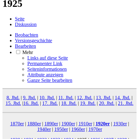
1925
Seite
Diskussion
Beobachten
Versionsgeschichte
Bearbeiten
Mehr
Links auf diese Seite
Permanenter Link
Seiten­­informationen
Attribute anzeigen
Ganze Seite bearbeiten
8. Jhd.
|
9. Jhd.
|
10. Jhd.
|
11. Jhd.
|
12. Jhd.
|
13. Jhd.
|
14. Jhd.
|
15. Jhd.
|
16. Jhd.
|
17. Jhd.
|
18. Jhd.
|
19. Jhd.
|
20. Jhd.
|
21. Jhd.
1870er
|
1880er
|
1890er
|
1900er
|
1910er
|
1920er
|
1930er
|
1940er
|
1950er
|
1960er
|
1970er