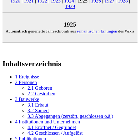
1920
|
1921
|
1922
|
1923
|
1924
|
1925
|
1926
|
1927
|
1928
|
1929
1925
Automatisch generierte Jahreschronik aus
semantischen Einträgen
des Wikis
Inhaltsverzeichnis
1
Ereignisse
2
Personen
2.1
Geboren
2.2
Gestorben
3
Bauwerke
3.1
Erbaut
3.2
Saniert
3.3
Abgegangen (zerstört, geschlossen o.ä.)
4
Institutionen und Unternehmen
4.1
Eröffnet / Gegründet
4.2
Geschlossen / Aufgelöst
5
Publikationen