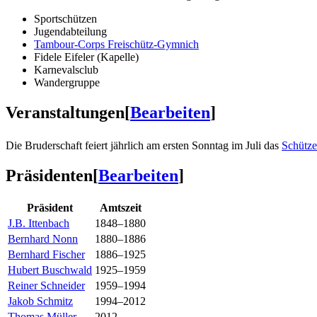
Sportschützen
Jugendabteilung
Tambour-Corps Freischütz-Gymnich
Fidele Eifeler (Kapelle)
Karnevalsclub
Wandergruppe
Veranstaltungen
[
Bearbeiten
]
Die Bruderschaft feiert jährlich am ersten Sonntag im Juli das
Schütze
Präsidenten
[
Bearbeiten
]
Präsident
Amtszeit
J.B. Ittenbach
1848–1880
Bernhard Nonn
1880–1886
Bernhard Fischer
1886–1925
Hubert Buschwald
1925–1959
Reiner Schneider
1959–1994
Jakob Schmitz
1994–2012
Thomas Müller
2012–