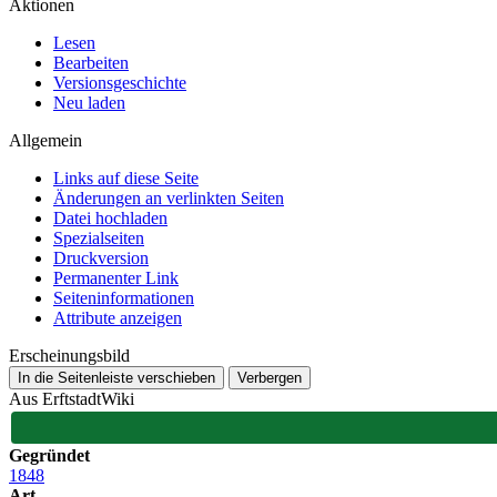
Aktionen
Lesen
Bearbeiten
Versionsgeschichte
Neu laden
Allgemein
Links auf diese Seite
Änderungen an verlinkten Seiten
Datei hochladen
Spezialseiten
Druckversion
Permanenter Link
Seiten­­informationen
Attribute anzeigen
Erscheinungsbild
In die Seitenleiste verschieben
Verbergen
Aus ErftstadtWiki
Gegründet
1848
Art