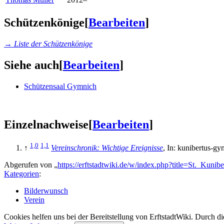
Schützenkönige
[
Bearbeiten
]
→ Liste der Schützenkönige
Siehe auch
[
Bearbeiten
]
Schützensaal Gymnich
Einzelnachweise
[
Bearbeiten
]
1,0
1,1
↑
Vereinschronik: Wichtige Ereignisse
, In: kunibertus-g
Abgerufen von „
https://erftstadtwiki.de/w/index.php?title=St._Ku
Kategorien
:
Bilderwunsch
Verein
Cookies helfen uns bei der Bereitstellung von ErftstadtWiki. Durch d