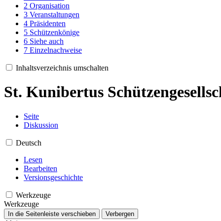
2
Organisation
3
Veranstaltungen
4
Präsidenten
5
Schützenkönige
6
Siehe auch
7
Einzelnachweise
Inhaltsverzeichnis umschalten
St. Kunibertus Schützengesells
Seite
Diskussion
Deutsch
Lesen
Bearbeiten
Versionsgeschichte
Werkzeuge
Werkzeuge
In die Seitenleiste verschieben
Verbergen