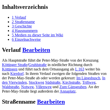
Inhaltsverzeichnis
1
Verlauf
2
Straßenname
3
Geschichte
4
Hausnummern
5
Medien zu dieser Seite im Wiki
6
Einzelnachweise
Verlauf
Bearbeiten
Als Hauptstraße führt die Peter-May-Straße von der Kreuzung
Köttinger Straße
/
Gruhlstraße
in nördlicher Richtung durch
Köttingen
und führt nach dem Ortsausgang als
L 163
weiter bis
nach
Kierdorf
. In ihrem Verlauf zweigen die folgenden Straßen von
der Peter-May-Straße ab oder werden gekreuzt:
Im Längsbusch
,
In
den Vierwinden
,
Stockweg
Südstraße
,
Kirchstraße
,
Triftweg
,
Waldstraße
,
Notweg
,
Villenweg
und
Zum Gänsgraben
. An der
Peter-May-Straße liegt außerdem der
Annaplatz
.
Straßenname
Bearbeiten