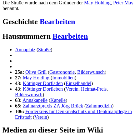
Die Straße wurde nach dem Gründer der
May Holding
,
Peter May
benannt.
Geschichte
Bearbeiten
Hausnummern
Bearbeiten
Annaplatz
(
Straße
)
25a:
Oliva Grill
(
Gastronomie
,
Bilderwunsch
)
27:
May Holding
(
Immobilien
)
43:
Köttinger Dorfladen
(
Einzelhandel
)
43:
Köttinger Dorfleben
(
Verein
,
Heimat-Preis
,
Bilderwunsch
)
63:
Annakapelle
(
Kapelle
)
65:
Zahnarztpraxis ZA Jörg Brück
(
Zahnmedizin
)
106:
Förderkreis für Denkmalschutz und Denkmalpflege in
Erftstadt
(
Verein
)
Medien zu dieser Seite im Wiki