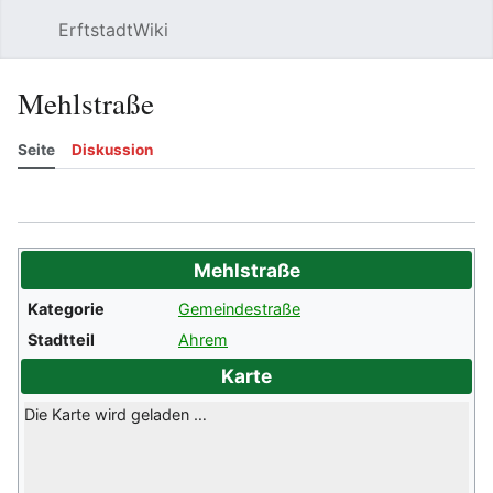
ErftstadtWiki
Suchen
Be
Mehlstraße
Seite
Diskussion
Beobachten
Versionsgeschichte
Meh
Mehlstraße
Kategorie
Gemeindestraße
Stadtteil
Ahrem
Karte
Die Karte wird geladen …