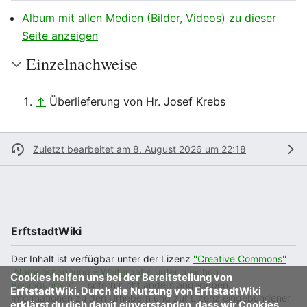
Album mit allen Medien (Bilder, Videos) zu dieser
Seite anzeigen
Einzelnachweise
↑
Überlieferung von Hr. Josef Krebs
Zuletzt bearbeitet am 8. August 2026 um 22:18
ErftstadtWiki
Der Inhalt ist verfügbar unter der Lizenz
''Creative Commons''
„Namensnennung – Weitergabe unter gleichen
Cookies helfen uns bei der Bereitstellung von
Bedingungen“
, sofern nicht anders angegeben.
ErftstadtWiki. Durch die Nutzung von ErftstadtWiki
Informationen zu den Urhebern und zur Lizenz eingebundener
erklärst du dich damit einverstanden, dass wir Cookies