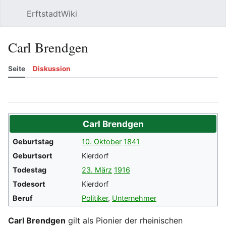
ErftstadtWiki
Suchen
Be
Carl Brendgen
Seite
Diskussion
Beobachten
Versionsgeschichte
Meh
Carl Brendgen
Geburtstag
10. Oktober
1841
Geburtsort
Kierdorf
Todestag
23. März
1916
Todesort
Kierdorf
Beruf
Politiker
,
Unternehmer
Carl Brendgen
gilt als Pionier der rheinischen