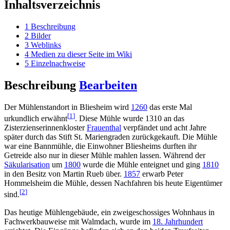
Inhaltsverzeichnis
1
Beschreibung
2
Bilder
3
Weblinks
4
Medien zu dieser Seite im Wiki
5
Einzelnachweise
Beschreibung
Bearbeiten
Der Mühlenstandort in Bliesheim wird
1260
das erste Mal
[
1
]
urkundlich erwähnt
. Diese Mühle wurde 1310 an das
Zisterzienserinnenkloster
Frauenthal
verpfändet und acht Jahre
später durch das Stift St. Mariengraden zurückgekauft. Die Mühle
war eine Bannmühle, die Einwohner Bliesheims durften ihr
Getreide also nur in dieser Mühle mahlen lassen. Während der
Säkularisation
um
1800
wurde die Mühle enteignet und ging
1810
in den Besitz von Martin Rueb über.
1857
erwarb Peter
Hommelsheim die Mühle, dessen Nachfahren bis heute Eigentümer
[
2
]
sind.
Das heutige Mühlengebäude, ein zweigeschossiges Wohnhaus in
Fachwerkbauweise mit Walmdach, wurde im
18. Jahrhundert