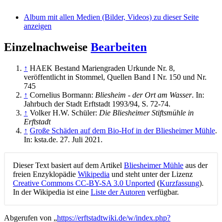
Album mit allen Medien (Bilder, Videos) zu dieser Seite
anzeigen
Einzelnachweise
Bearbeiten
↑
HAEK Bestand Mariengraden Urkunde Nr. 8,
veröffentlicht in Stommel, Quellen Band I Nr. 150 und Nr.
745
↑
Cornelius Bormann:
Bliesheim - der Ort am Wasser
. In:
Jahrbuch der Stadt Erftstadt 1993/94, S. 72-74.
↑
Volker H.W. Schüler:
Die Bliesheimer Stiftsmühle in
Erftstadt
↑
Große Schäden auf dem Bio-Hof in der Bliesheimer Mühle
.
In: ksta.de. 27. Juli 2021.
Dieser Text basiert auf dem Artikel
Bliesheimer Mühle
aus der
freien Enzyklopädie
Wikipedia
und steht unter der Lizenz
Creative Commons CC-BY-SA 3.0 Unported
(
Kurzfassung
).
In der Wikipedia ist eine
Liste der Autoren
verfügbar.
Abgerufen von „
https://erftstadtwiki.de/w/index.php?