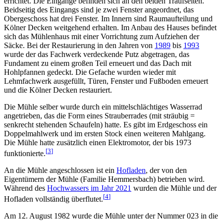
errichtet. Die Eingänge befinden sich an den beiden Traufseiten.
Beidseitig des Eingangs sind je zwei Fenster angeordnet, das
Obergeschoss hat drei Fenster. Im Innern sind Raumaufteilung und
Kölner Decken weitgehend erhalten. Im Anbau des Hauses befindet
sich das Mühlenhaus mit einer Vorrichtung zum Aufziehen der
Säcke. Bei der Restaurierung in den Jahren von
1989
bis
1993
wurde der das Fachwerk verdeckende Putz abgetragen, das
Fundament zu einem großen Teil erneuert und das Dach mit
Hohlpfannen gedeckt. Die Gefache wurden wieder mit
Lehmfachwerk ausgefüllt, Türen, Fenster und Fußboden erneuert
und die Kölner Decken restauriert.
Die Mühle selber wurde durch ein mittelschlächtiges Wasserrad
angetrieben, das die Form eines Strauberrades (mit sträubig =
senkrecht stehenden Schaufeln) hatte. Es gibt im Erdgeschoss ein
Doppelmahlwerk und im ersten Stock einen weiteren Mahlgang.
Die Mühle hatte zusätzlich einen Elektromotor, der bis 1973
[
3
]
funktionierte.
An die Mühle angeschlossen ist ein
Hofladen
, der von den
Eigentümern der Mühle (Familie Hemmersbach) betrieben wird.
Während des
Hochwassers im Jahr 2021
wurden die Mühle und der
[
4
]
Hofladen vollständig überflutet.
Am 12. August 1982 wurde die Mühle unter der Nummer 023 in die