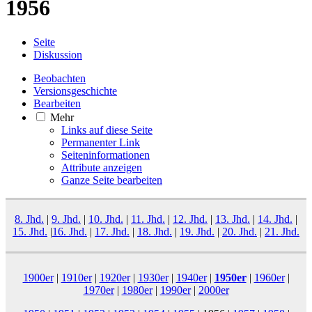
1956
Seite
Diskussion
Beobachten
Versionsgeschichte
Bearbeiten
Mehr
Links auf diese Seite
Permanenter Link
Seiten­­informationen
Attribute anzeigen
Ganze Seite bearbeiten
8. Jhd.
|
9. Jhd.
|
10. Jhd.
|
11. Jhd.
|
12. Jhd.
|
13. Jhd.
|
14. Jhd.
|
15. Jhd.
|
16. Jhd.
|
17. Jhd.
|
18. Jhd.
|
19. Jhd.
|
20. Jhd.
|
21. Jhd.
1900er
|
1910er
|
1920er
|
1930er
|
1940er
|
1950er
|
1960er
|
1970er
|
1980er
|
1990er
|
2000er