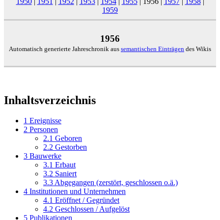
1950
|
1951
|
1952
|
1953
|
1954
|
1955
|
1956
|
1957
|
1958
|
1959
1956
Automatisch generierte Jahreschronik aus
semantischen Einträgen
des Wikis
Inhaltsverzeichnis
1
Ereignisse
2
Personen
2.1
Geboren
2.2
Gestorben
3
Bauwerke
3.1
Erbaut
3.2
Saniert
3.3
Abgegangen (zerstört, geschlossen o.ä.)
4
Institutionen und Unternehmen
4.1
Eröffnet / Gegründet
4.2
Geschlossen / Aufgelöst
5
Publikationen