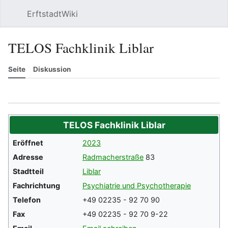
ErftstadtWiki
Suchen
Be
TELOS Fachklinik Liblar
Seite
Diskussion
Beobachten
Versionsgeschichte
Meh
TELOS Fachklinik Liblar
Eröffnet
2023
Adresse
Radmacherstraße
83
Stadtteil
Liblar
Fachrichtung
Psychiatrie und Psychotherapie
Telefon
+49 02235 - 92 70 90
Fax
+49 02235 - 92 70 9-22