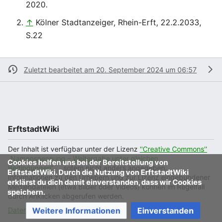
2020.
↑
Kölner Stadtanzeiger, Rhein-Erft, 22.2.2033,
S.22
Zuletzt bearbeitet am 20. September 2024 um 06:57
ErftstadtWiki
Der Inhalt ist verfügbar unter der Lizenz
''Creative Commons''
„Namensnennung – Weitergabe unter gleichen
Cookies helfen uns bei der Bereitstellung von
Bedingungen“
, sofern nicht anders angegeben.
ErftstadtWiki. Durch die Nutzung von ErftstadtWiki
Informationen zu den Urhebern und zur Lizenz eingebundener
erklärst du dich damit einverstanden, dass wir Cookies
Mediendateien (etwa Bilder oder Videos) können im Regelfall
speichern.
durch Anklicken abgerufen werden.
Datenschutz
Klassische Ansicht
Weitere Informationen
Einverstanden