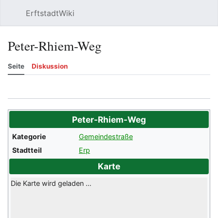
ErftstadtWiki
Suchen
Be
Peter-Rhiem-Weg
Seite
Diskussion
Beobachten
Versionsgeschichte
Meh
Peter-Rhiem-Weg
Kategorie
Gemeindestraße
Stadtteil
Erp
Karte
Die Karte wird geladen …