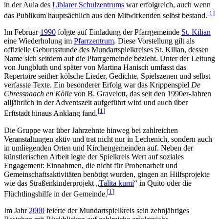
in der Aula des
Liblarer Schulzentrums
war erfolgreich, auch wenn
[
1
]
das Publikum hauptsächlich aus den Mitwirkenden selbst bestand.
Im Februar
1990
folgte auf Einladung der Pfarrgemeinde
St. Kilian
eine Wiederholung im
Pfarrzentrum
. Diese Vorstellung gilt als
offizielle Geburtsstunde des Mundartspielkreises St. Kilian, dessen
Name sich seitdem auf die Pfarrgemeinde bezieht. Unter der Leitung
von Jungbluth und später von Martina Hanisch umfasst das
Repertoire seither kölsche Lieder, Gedichte, Spielszenen und selbst
verfasste Texte. Ein besonderer Erfolg war das Krippenspiel
De
Chressnaach en Kölle
von B. Gravelott, das seit den 1990er-Jahren
alljährlich in der Adventszeit aufgeführt wird und auch über
[
1
]
Erftstadt hinaus Anklang fand.
Die Gruppe war über Jahrzehnte hinweg bei zahlreichen
Veranstaltungen aktiv und trat nicht nur in Lechenich, sondern auch
in umliegenden Orten und Kirchengemeinden auf. Neben der
künstlerischen Arbeit legte der Spielkreis Wert auf soziales
Engagement: Einnahmen, die nicht für Probenarbeit und
Gemeinschaftsaktivitäten benötigt wurden, gingen an Hilfsprojekte
wie das Straßenkinderprojekt „
Talita kumi
“ in Quito oder die
[
1
]
Flüchtlingshilfe in der Gemeinde.
Im Jahr
2000
feierte der Mundartspielkreis sein zehnjähriges