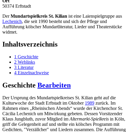
Ort
50374 Erftstadt
Der
Mundartspielkreis St. Kilian
ist eine Laienspielgruppe aus
Lechenich
, die seit 1990 besteht und sich der Pflege und
Aufführung kölscher Mundartliteratur, Lieder und Theaterstücke
widmet.
Inhaltsverzeichnis
1
Geschichte
2
Weblinks
3
Literatur
4
Einzelnachweise
Geschichte
Bearbeiten
Der Ursprung des Mundartspielkreises St. Kilian geht auf die
Kulturwoche der Stadt Erftstadt im Oktober
1989
zurück. Im
Rahmen eines „Rheinischen Abends“ wurde der Kirchenchor St.
Cäcilia Lechenich um Mitwirkung gebeten. Dessen Vorsitzender
Klaus Jungbluth, zuvor Mitglied im
Altermarkt-Spielkreis
in Köln,
griff die Gelegenheit auf und stellte ein kölsches Programm mit
Gedichten, "Verzällcher" und Liedern zusammen. Die Aufführung