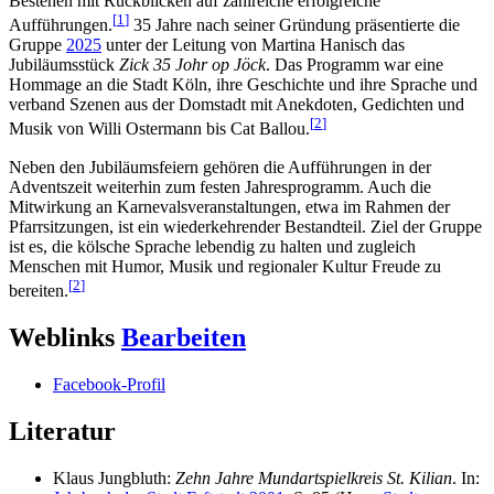
Bestehen mit Rückblicken auf zahlreiche erfolgreiche
[
1
]
Aufführungen.
35 Jahre nach seiner Gründung präsentierte die
Gruppe
2025
unter der Leitung von Martina Hanisch das
Jubiläumsstück
Zick 35 Johr op Jöck
. Das Programm war eine
Hommage an die Stadt Köln, ihre Geschichte und ihre Sprache und
verband Szenen aus der Domstadt mit Anekdoten, Gedichten und
[
2
]
Musik von Willi Ostermann bis Cat Ballou.
Neben den Jubiläumsfeiern gehören die Aufführungen in der
Adventszeit weiterhin zum festen Jahresprogramm. Auch die
Mitwirkung an Karnevalsveranstaltungen, etwa im Rahmen der
Pfarrsitzungen, ist ein wiederkehrender Bestandteil. Ziel der Gruppe
ist es, die kölsche Sprache lebendig zu halten und zugleich
Menschen mit Humor, Musik und regionaler Kultur Freude zu
[
2
]
bereiten.
Weblinks
Bearbeiten
Facebook-Profil
Literatur
Klaus Jungbluth:
Zehn Jahre
Mundartspielkreis St. Kilian
. In: