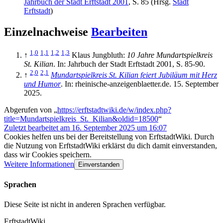
Jahrbuch der Stadt Erftstadt 2001
, S. 85 (Hrsg.
Stadt
Erftstadt
)
Einzelnachweise
Bearbeiten
1,0
1,1
1,2
1,3
↑
Klaus Jungbluth:
10 Jahre Mundartspielkreis
St. Kilian
. In: Jahrbuch der Stadt Erftstadt 2001, S. 85-90.
2,0
2,1
↑
Mundartspielkreis St. Kilian feiert Jubiläum mit Herz
und Humor
. In: rheinische-anzeigenblaetter.de. 15. September
2025.
Abgerufen von „
https://erftstadtwiki.de/w/index.php?
title=Mundartspielkreis_St._Kilian&oldid=18500
“
Zuletzt bearbeitet am 16. September 2025 um 16:07
Cookies helfen uns bei der Bereitstellung von ErftstadtWiki. Durch
die Nutzung von ErftstadtWiki erklärst du dich damit einverstanden,
dass wir Cookies speichern.
Weitere Informationen
Einverstanden
Sprachen
Diese Seite ist nicht in anderen Sprachen verfügbar.
ErftstadtWiki