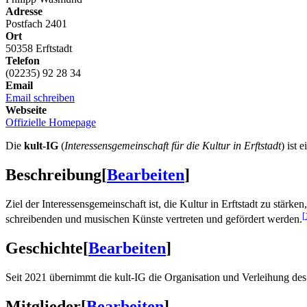
Adresse
Postfach 2401
Ort
50358 Erftstadt
Telefon
(02235) 92 28 34
Email
Email schreiben
Webseite
Offizielle Homepage
Die
kult-IG
(
Interessensgemeinschaft für die Kultur in Erftstadt
) ist
Beschreibung
[
Bearbeiten
]
Ziel der Interessensgemeinschaft ist, die Kultur in Erftstadt zu stärk
[
schreibenden und musischen Künste vertreten und gefördert werden.
Geschichte
[
Bearbeiten
]
Seit 2021 übernimmt die kult-IG die Organisation und Verleihung de
Mitglieder
[
Bearbeiten
]