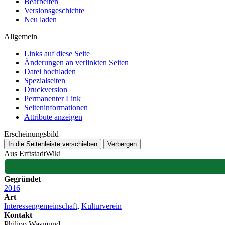
Bearbeiten
Versionsgeschichte
Neu laden
Allgemein
Links auf diese Seite
Änderungen an verlinkten Seiten
Datei hochladen
Spezialseiten
Druckversion
Permanenter Link
Seiten­­informationen
Attribute anzeigen
Erscheinungsbild
In die Seitenleiste verschieben
Verbergen
Aus ErftstadtWiki
Gegründet
2016
Art
Interessengemeinschaft
,
Kulturverein
Kontakt
Philipp Wasmund