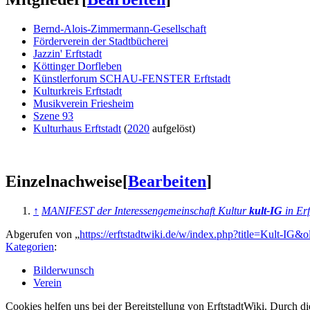
Bernd-Alois-Zimmermann-Gesellschaft
Förderverein der Stadtbücherei
Jazzin' Erftstadt
Köttinger Dorfleben
Künstlerforum SCHAU-FENSTER Erftstadt
Kulturkreis Erftstadt
Musikverein Friesheim
Szene 93
Kulturhaus Erftstadt
(
2020
aufgelöst)
Einzelnachweise
[
Bearbeiten
]
↑
MANIFEST der Interessengemeinschaft Kultur
kult-IG
in Erf
Abgerufen von „
https://erftstadtwiki.de/w/index.php?title=Kult-IG&
Kategorien
:
Bilderwunsch
Verein
Cookies helfen uns bei der Bereitstellung von ErftstadtWiki. Durch d