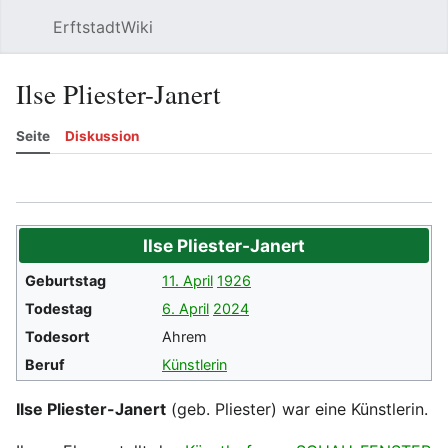
ErftstadtWiki
Suchen
Be
Ilse Pliester-Janert
Seite
Diskussion
Beobachten
Versionsgeschichte
Meh
Ilse Pliester-Janert
Geburtstag
11. April
1926
Todestag
6. April
2024
Todesort
Ahrem
Beruf
Künstlerin
Ilse Pliester-Janert
(geb. Pliester) war eine Künstlerin.