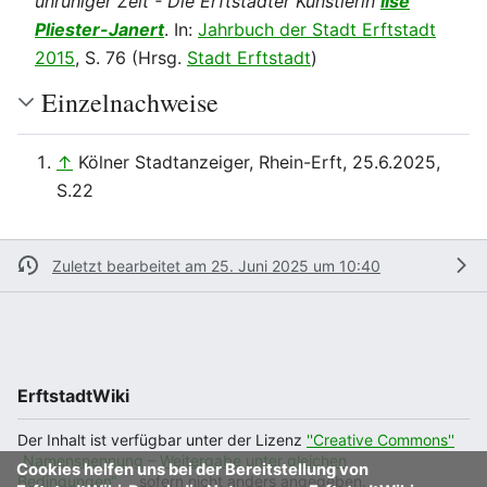
unruhiger Zeit - Die Erftstädter Künstlerin
Ilse
Pliester-Janert
. In:
Jahrbuch der Stadt Erftstadt
2015
, S. 76 (Hrsg.
Stadt Erftstadt
)
Einzelnachweise
↑
Kölner Stadtanzeiger, Rhein-Erft, 25.6.2025,
S.22
Zuletzt bearbeitet am 25. Juni 2025 um 10:40
ErftstadtWiki
Der Inhalt ist verfügbar unter der Lizenz
''Creative Commons''
„Namensnennung – Weitergabe unter gleichen
Cookies helfen uns bei der Bereitstellung von
Bedingungen“
, sofern nicht anders angegeben.