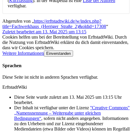
(
Kurzfassung
). In der Wikipedia ist eine
Liste der Autoren
verfügbar.
Abgerufen von „
https://erftstadtwiki.de/w/index.php?
title=Fachwerkhaus_(Herriger_Straße_2)&oldid=17308
“
Zuletzt bearbeitet am 13. Mai 2025 um 13:15
Cookies helfen uns bei der Bereitstellung von ErftstadtWiki. Durch
die Nutzung von ErftstadtWiki erklärst du dich damit einverstanden,
dass wir Cookies speichern.
Weitere Informationen
Einverstanden
Sprachen
Diese Seite ist nicht in anderen Sprachen verfügbar.
ErftstadtWiki
Diese Seite wurde zuletzt am 13. Mai 2025 um 13:15 Uhr
bearbeitet.
Der Inhalt ist verfügbar unter der Lizenz
''Creative Commons''
„Namensnennung – Weitergabe unter gleichen
Bedingungen“
, sofern nicht anders angegeben. Informationen
zu den Urhebern und zur Lizenz eingebundener
Mediendateien (etwa Bilder oder Videos) können im Regelfall