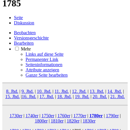
1785
Seite
Diskussion
Beobachten
Versionsgeschichte
Bearbeiten
Mehr
Links auf diese Seite
Permanenter Link
Seiten­­informationen
Attribute anzeigen
Ganze Seite bearbeiten
8. Jhd.
|
9. Jhd.
|
10. Jhd.
|
11. Jhd.
|
12. Jhd.
|
13. Jhd.
|
14. Jhd.
|
15. Jhd.
|
16. Jhd.
|
17. Jhd.
|
18. Jhd.
|
19. Jhd.
|
20. Jhd.
|
21. Jhd.
1730er
|
1740er
|
1750er
|
1760er
|
1770er
|
1780er
|
1790er
|
1800er
|
1810er
|
1820er
|
1830er