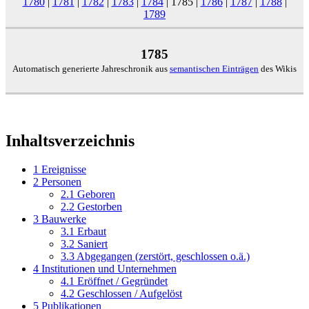
1780
|
1781
|
1782
|
1783
|
1784
|
1785
|
1786
|
1787
|
1788
|
1789
1785
Automatisch generierte Jahreschronik aus
semantischen Einträgen
des Wikis
Inhaltsverzeichnis
1
Ereignisse
2
Personen
2.1
Geboren
2.2
Gestorben
3
Bauwerke
3.1
Erbaut
3.2
Saniert
3.3
Abgegangen (zerstört, geschlossen o.ä.)
4
Institutionen und Unternehmen
4.1
Eröffnet / Gegründet
4.2
Geschlossen / Aufgelöst
5
Publikationen