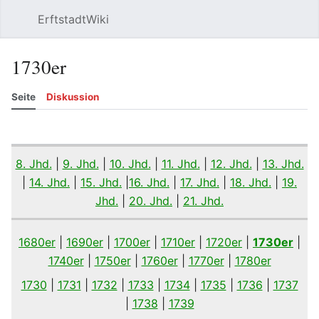
ErftstadtWiki
Suchen
Be
1730er
Seite
Diskussion
Beobachten
Versionsgeschichte
Bearbeiten
Meh
8. Jhd.
|
9. Jhd.
|
10. Jhd.
|
11. Jhd.
|
12. Jhd.
|
13. Jhd.
|
14. Jhd.
|
15. Jhd.
|
16. Jhd.
|
17. Jhd.
|
18. Jhd.
|
19.
Jhd.
|
20. Jhd.
|
21. Jhd.
1680er
|
1690er
|
1700er
|
1710er
|
1720er
|
1730er
|
1740er
|
1750er
|
1760er
|
1770er
|
1780er
1730
|
1731
|
1732
|
1733
|
1734
|
1735
|
1736
|
1737
|
1738
|
1739