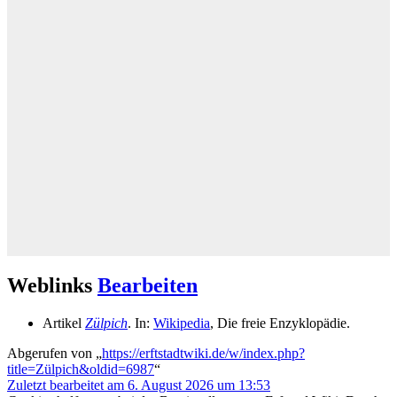
Weblinks
Bearbeiten
Artikel
Zülpich
. In:
Wikipedia
, Die freie Enzyklopädie.
Abgerufen von „
https://erftstadtwiki.de/w/index.php?
title=Zülpich&oldid=6987
“
Zuletzt bearbeitet am 6. August 2026 um 13:53