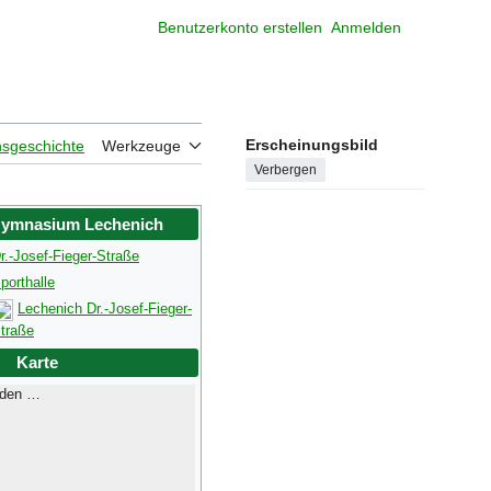
Benutzerkonto erstellen
Anmelden
Meine W
Erscheinungsbild
nsgeschichte
Werkzeuge
Verbergen
Gymnasium Lechenich
r.-Josef-Fieger-Straße
porthalle
Lechenich Dr.-Josef-Fieger-
traße
Karte
laden …