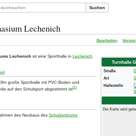
Suchen
nasium Lechenich
Bearbeiten
Versio
iums Lechenich
ist eine Sporthalle in
Lechenich
.
Turnhalle 
Straße
D
en
]
Art
S
x28m große Sporthalle mit PVC-Boden und
Haltestelle
[
1
]
, die auf den Schulsport abgestimmt ist
.
S
Die Karte wird ge
ahmen des Neubaus des
Schulzentrums