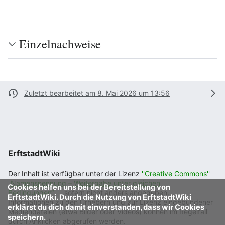
Einzelnachweise
Zuletzt bearbeitet am 8. Mai 2026 um 13:56
ErftstadtWiki
Der Inhalt ist verfügbar unter der Lizenz
''Creative Commons''
„Namensnennung – Weitergabe unter gleichen
Cookies helfen uns bei der Bereitstellung von
Bedingungen“
, sofern nicht anders angegeben.
ErftstadtWiki. Durch die Nutzung von ErftstadtWiki
Informationen zu den Urhebern und zur Lizenz eingebundener
erklärst du dich damit einverstanden, dass wir Cookies
Mediendateien (etwa Bilder oder Videos) können im Regelfall
speichern.
durch Anklicken abgerufen werden.