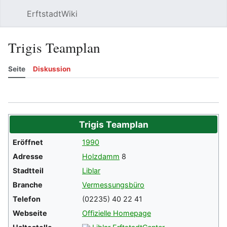
ErftstadtWiki
Suchen
Be
Trigis Teamplan
Seite
Diskussion
Beobachten
Versionsgeschichte
Meh
Trigis Teamplan
Eröffnet
1990
Adresse
Holzdamm
8
Stadtteil
Liblar
Branche
Vermessungsbüro
Telefon
(02235) 40 22 41
Webseite
Offizielle Homepage