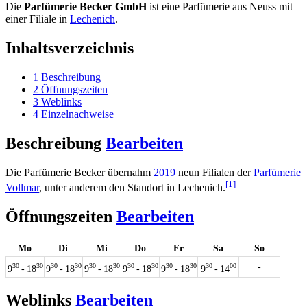
Die
Parfümerie Becker GmbH
ist eine Parfümerie aus Neuss mit
einer Filiale in
Lechenich
.
Inhaltsverzeichnis
1
Beschreibung
2
Öffnungszeiten
3
Weblinks
4
Einzelnachweise
Beschreibung
Bearbeiten
Die Parfümerie Becker übernahm
2019
neun Filialen der
Parfümerie
[
1
]
Vollmar
, unter anderem den Standort in Lechenich.
Öffnungszeiten
Bearbeiten
Mo
Di
Mi
Do
Fr
Sa
So
-
30
30
30
30
30
30
30
30
30
30
30
00
9
- 18
9
- 18
9
- 18
9
- 18
9
- 18
9
- 14
Weblinks
Bearbeiten