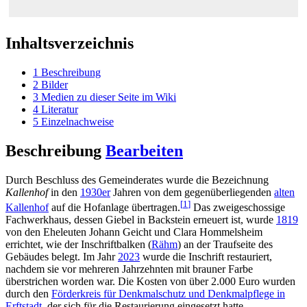
Inhaltsverzeichnis
1
Beschreibung
2
Bilder
3
Medien zu dieser Seite im Wiki
4
Literatur
5
Einzelnachweise
Beschreibung
Bearbeiten
Durch Beschluss des Gemeinderates wurde die Bezeichnung
Kallenhof
in den
1930er
Jahren von dem gegenüberliegenden
alten
[
1
]
Kallenhof
auf die Hofanlage übertragen.
Das zweigeschossige
Fachwerkhaus, dessen Giebel in Backstein erneuert ist, wurde
1819
von den Eheleuten Johann Geicht und Clara Hommelsheim
errichtet, wie der Inschriftbalken (
Rähm
) an der Traufseite des
Gebäudes belegt. Im Jahr
2023
wurde die Inschrift restauriert,
nachdem sie vor mehreren Jahrzehnten mit brauner Farbe
überstrichen worden war. Die Kosten von über 2.000 Euro wurden
durch den
Förderkreis für Denkmalschutz und Denkmalpflege in
Erftstadt
, der sich für die Restaurierung eingesetzt hatte,