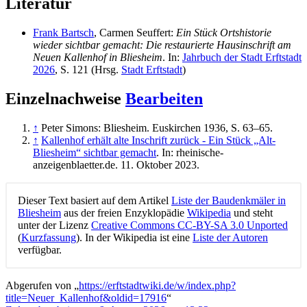
Literatur
Frank Bartsch
, Carmen Seuffert:
Ein Stück Ortshistorie
wieder sichtbar gemacht: Die restaurierte Hausinschrift am
Neuen Kallenhof
in Bliesheim
. In:
Jahrbuch der Stadt Erftstadt
2026
, S. 121 (Hrsg.
Stadt Erftstadt
)
Einzelnachweise
Bearbeiten
↑
Peter Simons: Bliesheim. Euskirchen 1936, S. 63–65.
↑
Kallenhof erhält alte Inschrift zurück - Ein Stück „Alt-
Bliesheim“ sichtbar gemacht
. In: rheinische-
anzeigenblaetter.de. 11. Oktober 2023.
Dieser Text basiert auf dem Artikel
Liste der Baudenkmäler in
Bliesheim
aus der freien Enzyklopädie
Wikipedia
und steht
unter der Lizenz
Creative Commons CC-BY-SA 3.0 Unported
(
Kurzfassung
). In der Wikipedia ist eine
Liste der Autoren
verfügbar.
Abgerufen von „
https://erftstadtwiki.de/w/index.php?
title=Neuer_Kallenhof&oldid=17916
“