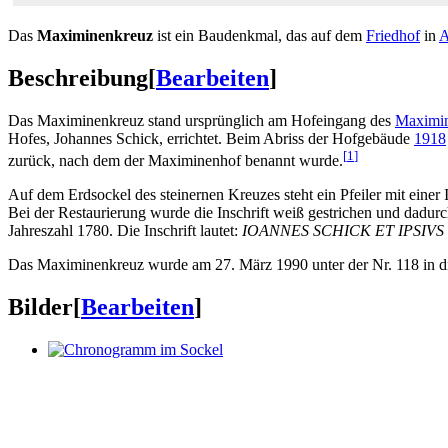
Das
Maximinenkreuz
ist ein Baudenkmal, das auf dem
Friedhof
in
A
Beschreibung
[
Bearbeiten
]
Das Maximinenkreuz stand ursprünglich am Hofeingang des
Maximin
Hofes, Johannes Schick, errichtet. Beim Abriss der Hofgebäude
1918
[
1
]
zurück, nach dem der Maximinenhof benannt wurde.
Auf dem Erdsockel des steinernen Kreuzes steht ein Pfeiler mit einer
Bei der Restaurierung wurde die Inschrift weiß gestrichen und dadu
Jahreszahl 1780. Die Inschrift lautet:
IOANNES SCHICK ET IPSI
Das Maximinenkreuz wurde am 27. März 1990 unter der Nr. 118 in die 
Bilder
[
Bearbeiten
]