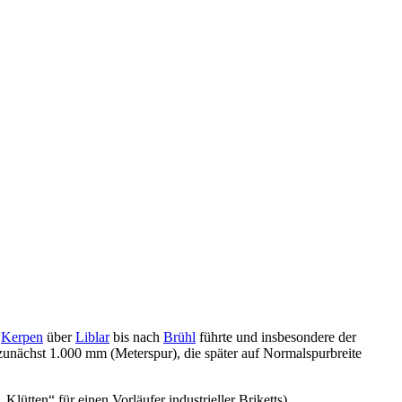
n
Kerpen
über
Liblar
bis nach
Brühl
führte und insbesondere der
zunächst 1.000 mm (Meterspur), die später auf Normalspurbreite
lütten“ für einen Vorläufer industrieller Briketts).