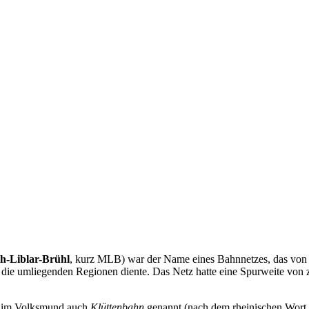
h-Liblar-Brühl
, kurz MLB) war der Name eines Bahnnetzes, das vo
die umliegenden Regionen diente. Das Netz hatte eine Spurweite von 
B im Volksmund auch
Klüttenbahn
genannt (nach dem rheinischen Wort „K