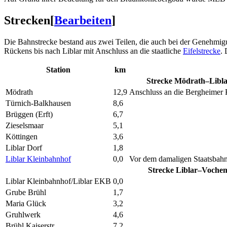
Strecken
[
Bearbeiten
]
Die Bahnstrecke bestand aus zwei Teilen, die auch bei der Genehmig
Rückens bis nach Liblar mit Anschluss an die staatliche
Eifelstrecke
. 
Station
km
Strecke Mödrath–Libl
Mödrath
12,9
Anschluss an die Bergheimer 
Türnich-Balkhausen
8,6
Brüggen (Erft)
6,7
Zieselsmaar
5,1
Köttingen
3,6
Liblar Dorf
1,8
Liblar Kleinbahnhof
0,0
Vor dem damaligen Staatsbahn
Strecke Liblar–Voche
Liblar Kleinbahnhof/Liblar EKB
0,0
Grube Brühl
1,7
Maria Glück
3,2
Gruhlwerk
4,6
Brühl Kaiserstr
7,2