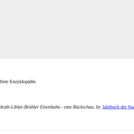
 freie Enzyklopädie.
rath-Liblar-Brühler Eisenbahn
- eine Rückschau
. In:
Jahrbuch der Sta