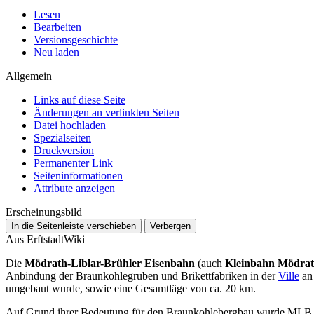
Lesen
Bearbeiten
Versionsgeschichte
Neu laden
Allgemein
Links auf diese Seite
Änderungen an verlinkten Seiten
Datei hochladen
Spezialseiten
Druckversion
Permanenter Link
Seiten­­informationen
Attribute anzeigen
Erscheinungsbild
In die Seitenleiste verschieben
Verbergen
Aus ErftstadtWiki
Die
Mödrath-Liblar-Brühler Eisenbahn
(auch
Kleinbahn Mödrat
Anbindung der Braunkohlegruben und Brikettfabriken in der
Ville
an 
umgebaut wurde, sowie eine Gesamtläge von ca. 20 km.
Auf Grund ihrer Bedeutung für den Braunkohlebergbau wurde ML