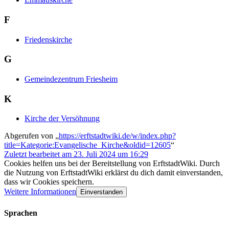
F
Friedenskirche
G
Gemeindezentrum Friesheim
K
Kirche der Versöhnung
Abgerufen von „
https://erftstadtwiki.de/w/index.php?
title=Kategorie:Evangelische_Kirche&oldid=12605
“
Zuletzt bearbeitet am 23. Juli 2024 um 16:29
Cookies helfen uns bei der Bereitstellung von ErftstadtWiki. Durch
die Nutzung von ErftstadtWiki erklärst du dich damit einverstanden,
dass wir Cookies speichern.
Weitere Informationen
Einverstanden
Sprachen