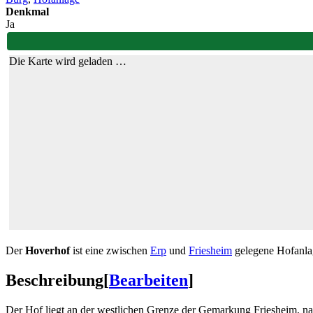
Denkmal
Ja
Die Karte wird geladen …
Der
Hoverhof
ist eine zwischen
Erp
und
Friesheim
gelegene Hofanlag
Beschreibung
[
Bearbeiten
]
Der Hof liegt an der westlichen Grenze der Gemarkung Friesheim, n