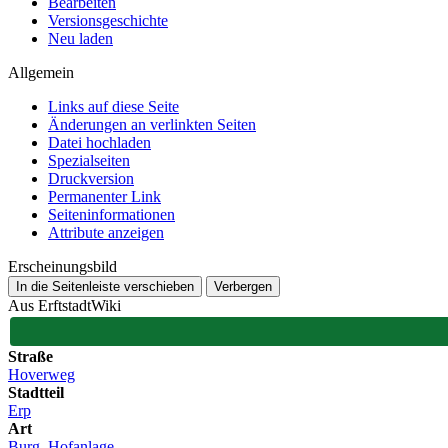
Bearbeiten
Versionsgeschichte
Neu laden
Allgemein
Links auf diese Seite
Änderungen an verlinkten Seiten
Datei hochladen
Spezialseiten
Druckversion
Permanenter Link
Seiten­­informationen
Attribute anzeigen
Erscheinungsbild
In die Seitenleiste verschieben
Verbergen
Aus ErftstadtWiki
Straße
Hoverweg
Stadtteil
Erp
Art
Burg
,
Hofanlage