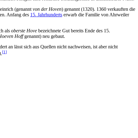
einrich (genannt
von der Hoven
) genannt (1320). 1360 verkauften die
hen. Anfang des
15. Jahrhunderts
erwarb die Familie von Ahrweiler
ch als
oberste Hove
bezeichnete Gut bereits Ende des 15.
Hoeven Hoff
genannt) neu gebaut.
 an lässt sich aus Quellen nicht nachweisen, ist aber nicht
[
1
]
t.