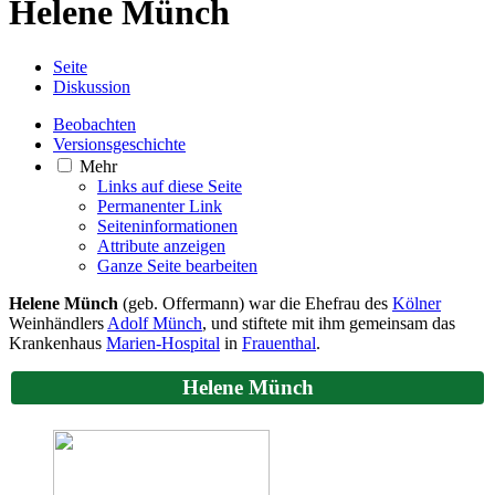
Helene Münch
Seite
Diskussion
Beobachten
Versionsgeschichte
Mehr
Links auf diese Seite
Permanenter Link
Seiten­­informationen
Attribute anzeigen
Ganze Seite bearbeiten
Helene Münch
(geb. Offermann) war die Ehefrau des
Kölner
Weinhändlers
Adolf Münch
, und stiftete mit ihm gemeinsam das
Krankenhaus
Marien-Hospital
in
Frauenthal
.
Helene Münch