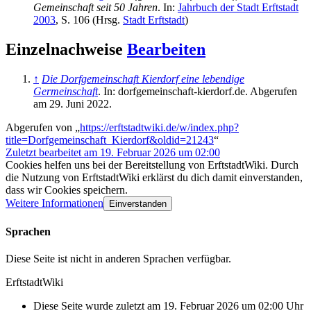
Gemeinschaft seit 50 Jahren
. In:
Jahrbuch der Stadt Erftstadt
2003
, S. 106 (Hrsg.
Stadt Erftstadt
)
Einzelnachweise
Bearbeiten
↑
Die Dorfgemeinschaft Kierdorf eine lebendige
Germeinschaft
. In: dorfgemeinschaft-kierdorf.de. Abgerufen
am 29. Juni 2022.
Abgerufen von „
https://erftstadtwiki.de/w/index.php?
title=Dorfgemeinschaft_Kierdorf&oldid=21243
“
Zuletzt bearbeitet am 19. Februar 2026 um 02:00
Cookies helfen uns bei der Bereitstellung von ErftstadtWiki. Durch
die Nutzung von ErftstadtWiki erklärst du dich damit einverstanden,
dass wir Cookies speichern.
Weitere Informationen
Einverstanden
Sprachen
Diese Seite ist nicht in anderen Sprachen verfügbar.
ErftstadtWiki
Diese Seite wurde zuletzt am 19. Februar 2026 um 02:00 Uhr