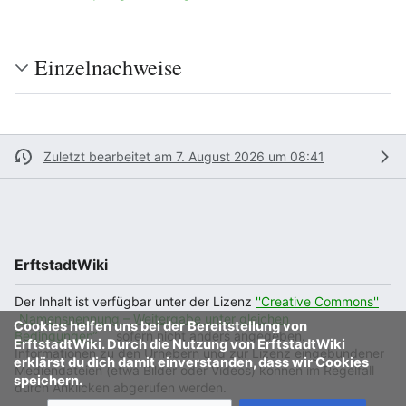
Einzelnachweise
Zuletzt bearbeitet am 7. August 2026 um 08:41
ErftstadtWiki
Der Inhalt ist verfügbar unter der Lizenz
''Creative Commons''
„Namensnennung – Weitergabe unter gleichen
Cookies helfen uns bei der Bereitstellung von
Bedingungen“
, sofern nicht anders angegeben.
ErftstadtWiki. Durch die Nutzung von ErftstadtWiki
Informationen zu den Urhebern und zur Lizenz eingebundener
erklärst du dich damit einverstanden, dass wir Cookies
Mediendateien (etwa Bilder oder Videos) können im Regelfall
speichern.
durch Anklicken abgerufen werden.