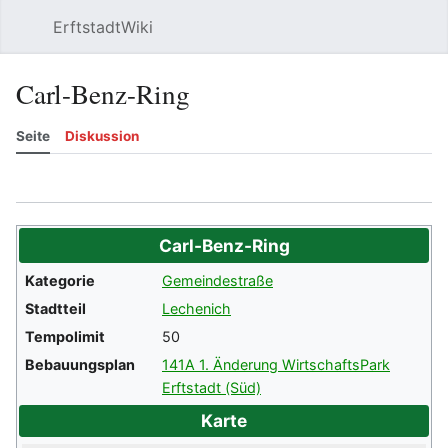
ErftstadtWiki
Suchen
Be
Carl-Benz-Ring
Seite
Diskussion
Beobachten
Versionsgeschichte
Meh
Carl-Benz-Ring
Kategorie
Gemeindestraße
Stadtteil
Lechenich
Tempolimit
50
Bebauungsplan
141A 1. Änderung WirtschaftsPark
Erftstadt (Süd)
Karte