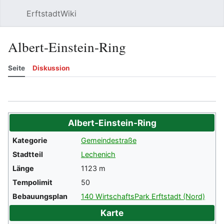
ErftstadtWiki
Suchen
Be
Albert-Einstein-Ring
Seite
Diskussion
Beobachten
Versionsgeschichte
Meh
Albert-Einstein-Ring
Kategorie
Gemeindestraße
Stadtteil
Lechenich
Länge
1123
m
Tempolimit
50
Bebauungsplan
140 WirtschaftsPark Erftstadt (Nord)
Karte