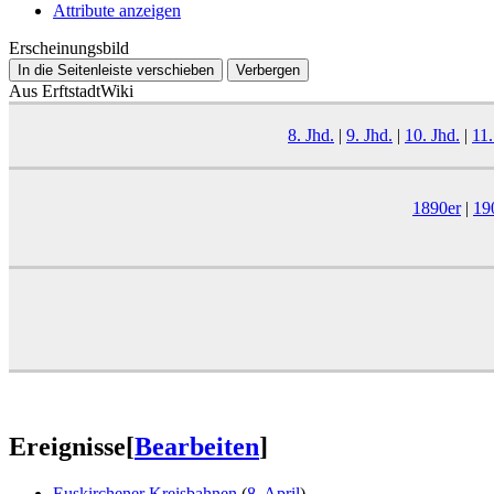
Attribute anzeigen
Erscheinungsbild
In die Seitenleiste verschieben
Verbergen
Aus ErftstadtWiki
8. Jhd.
|
9. Jhd.
|
10. Jhd.
|
11.
1890er
|
19
Ereignisse
[
Bearbeiten
]
Euskirchener Kreisbahnen
(
8. April
)