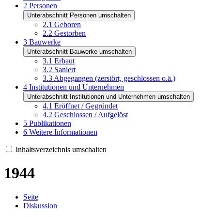
2
Personen
Unterabschnitt Personen umschalten
2.1
Geboren
2.2
Gestorben
3
Bauwerke
Unterabschnitt Bauwerke umschalten
3.1
Erbaut
3.2
Saniert
3.3
Abgegangen (zerstört, geschlossen o.ä.)
4
Institutionen und Unternehmen
Unterabschnitt Institutionen und Unternehmen umschalten
4.1
Eröffnet / Gegründet
4.2
Geschlossen / Aufgelöst
5
Publikationen
6
Weitere Informationen
Inhaltsverzeichnis umschalten
1944
Seite
Diskussion