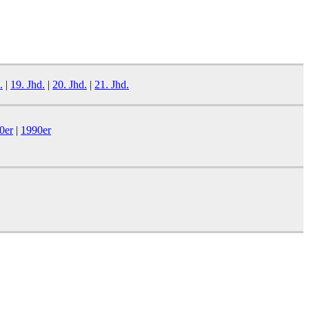
.
|
19. Jhd.
|
20. Jhd.
|
21. Jhd.
0er
|
1990er