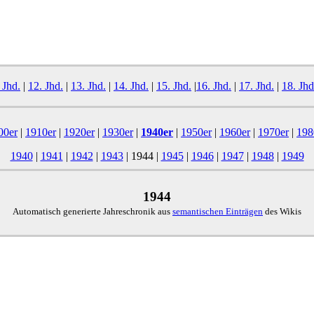
 Jhd.
|
12. Jhd.
|
13. Jhd.
|
14. Jhd.
|
15. Jhd.
|
16. Jhd.
|
17. Jhd.
|
18. Jhd
00er
|
1910er
|
1920er
|
1930er
|
1940er
|
1950er
|
1960er
|
1970er
|
198
1940
|
1941
|
1942
|
1943
|
1944
|
1945
|
1946
|
1947
|
1948
|
1949
1944
Automatisch generierte Jahreschronik aus
semantischen Einträgen
des Wikis