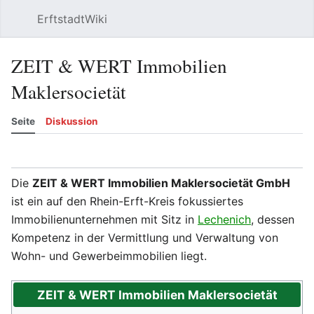
ErftstadtWiki
Suchen
Be
ZEIT & WERT Immobilien
Maklersocietät
Seite
Diskussion
Beobachten
Versionsgeschichte
Meh
Die
ZEIT & WERT Immobilien Maklersocietät GmbH
ist ein auf den Rhein-Erft-Kreis fokussiertes
Immobilienunternehmen mit Sitz in
Lechenich
, dessen
Kompetenz in der Vermittlung und Verwaltung von
Wohn- und Gewerbeimmobilien liegt.
ZEIT & WERT Immobilien Maklersocietät