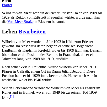
Beruf
Pfarrer
Wilhelm von Meer
war ein deutscher Priester. Da er von 1909 bis
1929 als Rektor von Erftstadt-Frauenthal wirkte, wurde nach ihm
die
Von-Meer-Straße
in Blessem benannt.
Leben
Bearbeiten
Wilhelm von Meer wurde im Jahr 1903 in Köln zum Priester
geweiht. Im Anschluss daran begann er seine seelsorgerische
Laufbahn als Kaplan in Krefeld, wo er bis 1909 tätig war. Danach
übernahm er die Position des Rektors in Frauenthal, die er ein
Jahrzehnt lang, von 1909 bis 1919, ausfüllte.
Nach seiner Zeit in Frauenthal wurde Wilhelm von Meer 1919
Pfarrer in Callrath, einem Ort im Raum Jülich/Bedburg. Diese
Position hatte er bis 1929 inne, bevor er als Pfarrer nach Ameln
wechselte, wo er bis 1940 wirkte.
Seinen Lebensabend verbrachte Wilhelm von Meer als Pfarrer im
Ruhestand in Honnef, wo er von 1949 bis zu seinem Tod 1959
[
1
]
lebte.