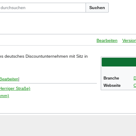
Suchen
Bearbeiten
Versio
iges deutsches Discountunternehmen mit Sitz in
Branche
D
Bearbeiten
]
Webseite
O
(Herriger Straße)
damm)