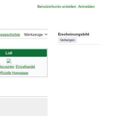
Benutzerkonto erstellen
Anmelden
Meine W
Erscheinungsbild
nsgeschichte
Werkzeuge
Verbergen
Lidl
iscounter
,
Einzelhandel
ffizielle Homepage