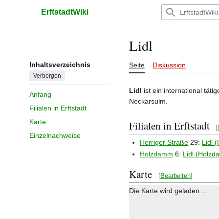
Zum
ErftstadtWiki
Inhalt
Hauptmenü
springen
Lidl
Inhaltsverzeichnis
Seite
Diskussion
Verbergen
Lidl
ist ein international tät
Anfang
Neckarsulm.
Filialen in Erftstadt
Karte
Filialen in Erftstadt
[
Einzelnachweise
Herriger Straße
29:
Lidl 
Holzdamm
6:
Lidl (Holz
Karte
[
Bearbeiten
]
Die Karte wird geladen …