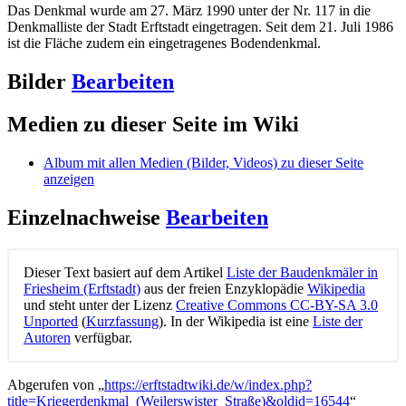
Das Denkmal wurde am 27. März 1990 unter der Nr. 117 in die
Denkmalliste der Stadt Erftstadt eingetragen. Seit dem 21. Juli 1986
ist die Fläche zudem ein eingetragenes Bodendenkmal.
Bilder
Bearbeiten
Medien zu dieser Seite im Wiki
Album mit allen Medien (Bilder, Videos) zu dieser Seite
anzeigen
Einzelnachweise
Bearbeiten
Dieser Text basiert auf dem Artikel
Liste der Baudenkmäler in
Friesheim (Erftstadt)
aus der freien Enzyklopädie
Wikipedia
und steht unter der Lizenz
Creative Commons CC-BY-SA 3.0
Unported
(
Kurzfassung
). In der Wikipedia ist eine
Liste der
Autoren
verfügbar.
Abgerufen von „
https://erftstadtwiki.de/w/index.php?
title=Kriegerdenkmal_(Weilerswister_Straße)&oldid=16544
“