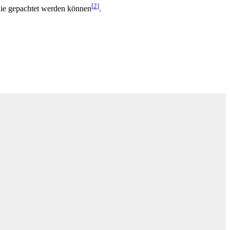
[
2
]
, die gepachtet werden können
.