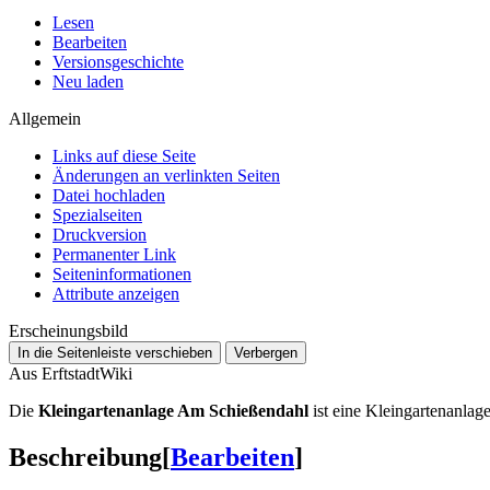
Lesen
Bearbeiten
Versionsgeschichte
Neu laden
Allgemein
Links auf diese Seite
Änderungen an verlinkten Seiten
Datei hochladen
Spezialseiten
Druckversion
Permanenter Link
Seiten­­informationen
Attribute anzeigen
Erscheinungsbild
In die Seitenleiste verschieben
Verbergen
Aus ErftstadtWiki
Die
Kleingartenanlage Am Schießendahl
ist eine Kleingartenanlag
Beschreibung
[
Bearbeiten
]