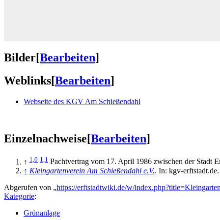
Bilder
[
Bearbeiten
]
Weblinks
[
Bearbeiten
]
Webseite des KGV Am Schießendahl
Einzelnachweise
[
Bearbeiten
]
1,0
1,1
↑
Pachtvertrag vom 17. April 1986 zwischen der Stadt
↑
Kleingartenverein Am Schießendahl e.V.
. In: kgv-erftstadt.d
Abgerufen von „
https://erftstadtwiki.de/w/index.php?title=Kleing
Kategorie
:
Grünanlage