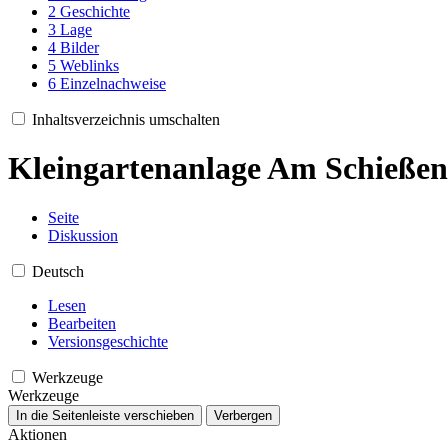
2
Geschichte
3
Lage
4
Bilder
5
Weblinks
6
Einzelnachweise
Inhaltsverzeichnis umschalten
Kleingartenanlage Am Schieße
Seite
Diskussion
Deutsch
Lesen
Bearbeiten
Versionsgeschichte
Werkzeuge
Werkzeuge
In die Seitenleiste verschieben
Verbergen
Aktionen