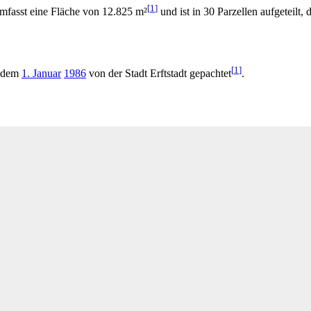
[
1
]
mfasst eine Fläche von 12.825 m²
und ist in 30 Parzellen aufgeteilt
[
1
]
t dem
1. Januar
1986
von der Stadt Erftstadt gepachtet
.