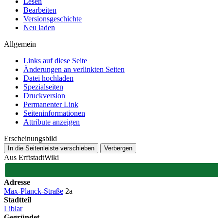
Lesen
Bearbeiten
Versionsgeschichte
Neu laden
Allgemein
Links auf diese Seite
Änderungen an verlinkten Seiten
Datei hochladen
Spezialseiten
Druckversion
Permanenter Link
Seiten­­informationen
Attribute anzeigen
Erscheinungsbild
In die Seitenleiste verschieben
Verbergen
Aus ErftstadtWiki
Adresse
Max-Planck-Straße
2a
Stadtteil
Liblar
Gegründet