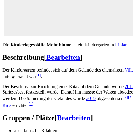
Die
Kindertagesstätte Mohnblume
ist ein Kindergarten in
Liblar
.
Beschreibung
[
Bearbeiten
]
Der Kindergarten befindet sich auf dem Gelände des ehemaligen
Vill
[
1
]
untergebracht war
.
Der Beschluss zur Errichtung einer Kita auf dem Gelände wurde
201
Spritzasbest festgestellt wurde. Darauf hin musste der Wagen abged
[
2
]
[
3
]
werden. Die Sanierung des Geländes wurde
2019
abgeschlossen
[
1
]
Kids
errichtet.
Gruppen / Plätze
[
Bearbeiten
]
ab 1 Jahr - bis 3 Jahren