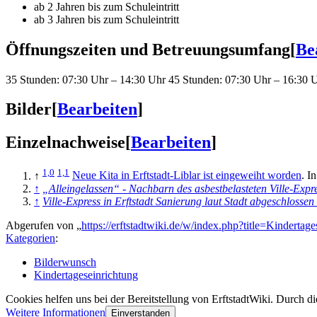
ab 2 Jahren bis zum Schuleintritt
ab 3 Jahren bis zum Schuleintritt
Öffnungszeiten und Betreuungsumfang
[
Be
35 Stunden: 07:30 Uhr – 14:30 Uhr 45 Stunden: 07:30 Uhr – 16:30 
Bilder
[
Bearbeiten
]
Einzelnachweise
[
Bearbeiten
]
1,0
1,1
↑
Neue Kita in Erftstadt-Liblar ist eingeweiht worden
. I
↑
„Alleingelassen“ - Nachbarn des asbestbelasteten Ville-Expr
↑
Ville-Express in Erftstadt Sanierung laut Stadt abgeschlossen 
Abgerufen von „
https://erftstadtwiki.de/w/index.php?title=Kinder
Kategorien
:
Bilderwunsch
Kindertageseinrichtung
Cookies helfen uns bei der Bereitstellung von ErftstadtWiki. Durch d
Weitere Informationen
Einverstanden