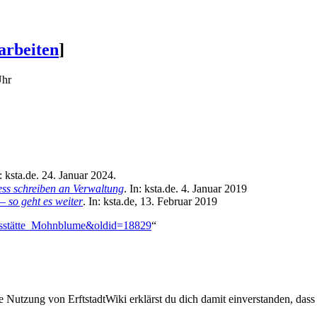
arbeiten
]
Uhr
n: ksta.de. 24. Januar 2024.
ess schreiben an Verwaltung
. In: ksta.de. 4. Januar 2019
– so geht es weiter
. In: ksta.de, 13. Februar 2019
tagesstätte_Mohnblume&oldid=18829
“
ie Nutzung von ErftstadtWiki erklärst du dich damit einverstanden, dass