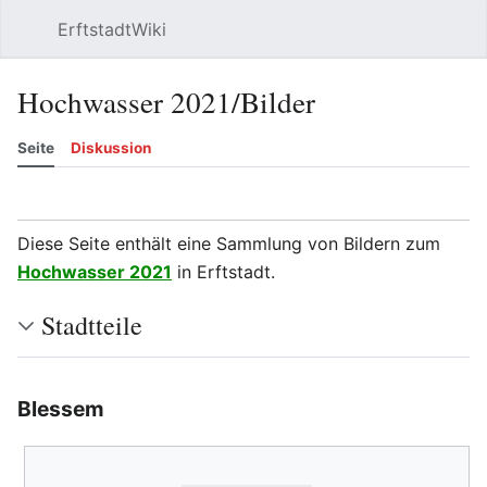
ErftstadtWiki
Suchen
Be
Hochwasser 2021/Bilder
Seite
Diskussion
Beobachten
Versionsgeschichte
Bearbeiten
Meh
Diese Seite enthält eine Sammlung von Bildern zum
Hochwasser 2021
in Erftstadt.
Stadtteile
Blessem
Bearbeiten