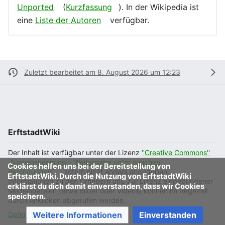
Unported
(
Kurzfassung
). In der Wikipedia ist
eine
Liste der Autoren
verfügbar.
Zuletzt bearbeitet am 8. August 2026 um 12:23
ErftstadtWiki
Der Inhalt ist verfügbar unter der Lizenz
''Creative Commons''
„Namensnennung – Weitergabe unter gleichen
Cookies helfen uns bei der Bereitstellung von
Bedingungen“
, sofern nicht anders angegeben.
ErftstadtWiki. Durch die Nutzung von ErftstadtWiki
Informationen zu den Urhebern und zur Lizenz eingebundener
erklärst du dich damit einverstanden, dass wir Cookies
Mediendateien (etwa Bilder oder Videos) können im Regelfall
speichern.
durch Anklicken abgerufen werden.
Weitere Informationen
Einverstanden
Datenschutz
Klassische Ansicht