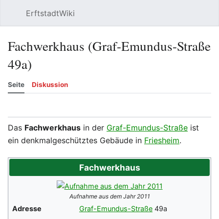
ErftstadtWiki
Suchen
Be
Fachwerkhaus (Graf-Emundus-Straße
49a)
Seite
Diskussion
Beobachten
Versionsgeschichte
Meh
Das
Fachwerkhaus
in der
Graf-Emundus-Straße
ist
ein denkmalgeschütztes Gebäude in
Friesheim
.
Fachwerkhaus
Aufnahme aus dem Jahr 2011
Adresse
Graf-Emundus-Straße
49a